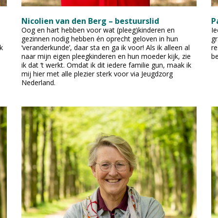
Nicolien van den Berg – bestuurslid
P
Oog en hart hebben voor wat (pleeg)kinderen en
Ie
gezinnen nodig hebben én oprecht geloven in hun
gr
k
‘veranderkunde’, daar sta en ga ik voor! Als ik alleen al
re
naar mijn eigen pleegkinderen en hun moeder kijk, zie
be
ik dat ‘t werkt. Omdat ik dit iedere familie gun, maak ik
mij hier met alle plezier sterk voor via Jeugdzorg
Nederland.