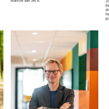
branche aan zet is.
Zi
be
do
he
po