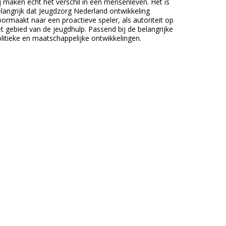
j maken echt het verschil in een mensenleven. Het is
langrijk dat Jeugdzorg Nederland ontwikkeling
ormaakt naar een proactieve speler, als autoriteit op
t gebied van de jeugdhulp. Passend bij de belangrijke
litieke en maatschappelijke ontwikkelingen.