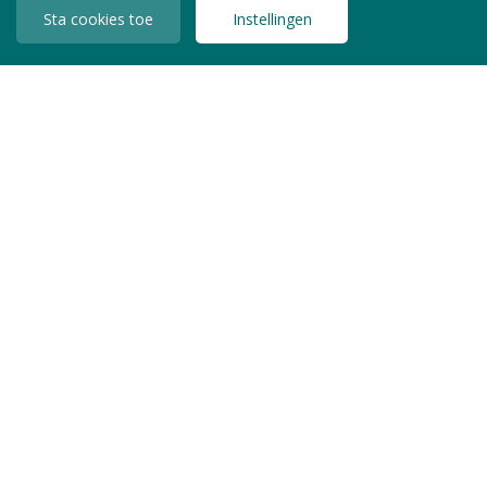
Sta cookies toe
Instellingen
INLOGGEN LEDEN
Copyright © 2026 Jeugdzorg Nederland
Privacy Statement
Algemene Voorwaarden