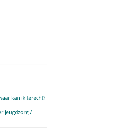
?
waar kan ik terecht?
er jeugdzorg /