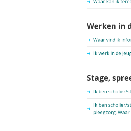
Waar kan ik tere
Werken in
Waar vind ik inf
Ik werk in de jeu
Stage, spr
Ik ben scholier/
Ik ben scholier/
pleegzorg. Waar v