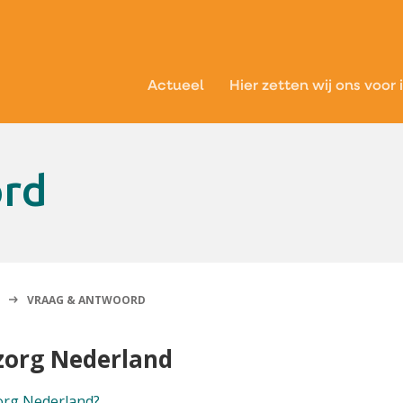
Actueel
Hier zetten wij ons voor 
ord
VRAAG & ANTWOORD
dzorg Nederland
org Nederland?