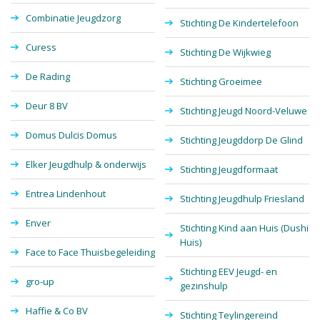
Combinatie Jeugdzorg
Stichting De Kindertelefoon
Curess
Stichting De Wijkwieg
De Rading
Stichting Groeimee
Deur 8 BV
Stichting Jeugd Noord-Veluwe
Domus Dulcis Domus
Stichting Jeugddorp De Glind
Elker Jeugdhulp & onderwijs
Stichting Jeugdformaat
Entrea Lindenhout
Stichting Jeugdhulp Friesland
Enver
Stichting Kind aan Huis (Dushi
Huis)
Face to Face Thuisbegeleiding
Stichting EEV Jeugd- en
gro-up
gezinshulp
Haffie & Co BV
Stichting Teylingereind