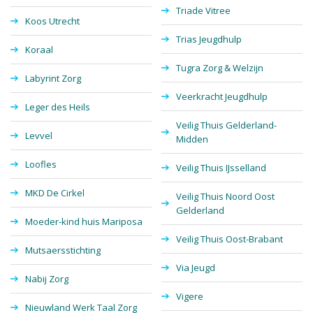
Triade Vitree
Koos Utrecht
Trias Jeugdhulp
Koraal
Tugra Zorg & Welzijn
Labyrint Zorg
Veerkracht Jeugdhulp
Leger des Heils
Veilig Thuis Gelderland-
Levvel
Midden
Loofles
Veilig Thuis IJsselland
MKD De Cirkel
Veilig Thuis Noord Oost
Gelderland
Moeder-kind huis Mariposa
Veilig Thuis Oost-Brabant
Mutsaersstichting
Via Jeugd
Nabij Zorg
Vigere
Nieuwland Werk Taal Zorg