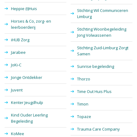
Heppie (t)Huis
Stichting Wil Communiceren
Limburg
Horses & Co, zorg- en
leerboerderij
Stichting Woonbegeleiding
Jong Volwassenen
iHUB Zorg
Stichting Zuid-Limburg Zorgt
Jarabee
Samen
JoKi-C
Sunrise begeleiding
Jonge Ontdekker
Thorzo
Juvent
Time Out Huis Plus
Kenter Jeugdhulp
Timon
Kind Ouder Leerling
Topaze
Begeleiding
Trauma Care Company
KoMee