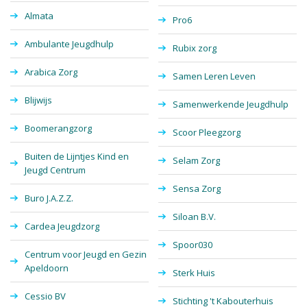
Almata
Pro6
Ambulante Jeugdhulp
Rubix zorg
Arabica Zorg
Samen Leren Leven
Blijwijs
Samenwerkende Jeugdhulp
Boomerangzorg
Scoor Pleegzorg
Buiten de Lijntjes Kind en
Selam Zorg
Jeugd Centrum
Sensa Zorg
Buro J.A.Z.Z.
Siloan B.V.
Cardea Jeugdzorg
Spoor030
Centrum voor Jeugd en Gezin
Apeldoorn
Sterk Huis
Cessio BV
Stichting 't Kabouterhuis