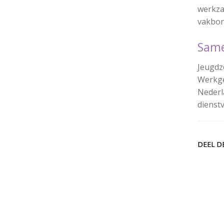
werkza
vakbon
Sam
Jeugdz
Werkge
Nederl
dienst
DEEL D