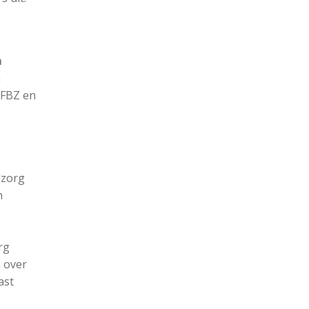
m
n
 FBZ en
dzorg
n
rg
 over
ast