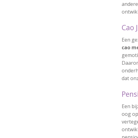
andere 
ontwikk
Cao
Een ge
cao m
gemoti
Daarom
onderh
dat on
Pen
Een bi
oog op
verteg
ontwikk
pensio