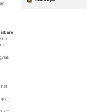
Mariëlle Wijma
 en
albare
e en
or.
gvlak
 het
op de
 uit.