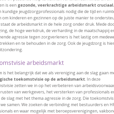
en is een
gezonde, veerkrachtige arbeidsmarkt cruciaal
 kundige jeugdzorgprofessionals nodig die de tijd en ruimt
 om kinderen en gezinnen op de juiste manier te onderste
 staat de arbeidsmarkt in de hele zorg onder druk. Mede do
jzing, de hoge werkdruk, de verharding in de maatschappij e
ende agressie tegen zorgverleners is het lastig om medew
trekken en te behouden in de zorg. Ook de jeugdzorg is hie
itzondering.
komstvisie arbeidsmarkt
 is het belangrijk dat we als vereniging aan de slag gaan m
gische toekomstvisie op de arbeidsmarkt
. In deze
stvisie zetten we in op het verbeteren van arbeidsvoorwaa
erusten van werkgevers, het versterken van professionals 
de slag met het thema agressie in de zorg. Die toekomstvis
we samen. We zoeken de verbinding met bestuurders en H
sionals en waar mogelijk met beroepsverenigingen, vakbon