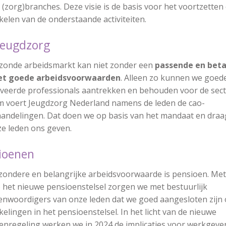
(zorg)branches. Deze visie is de basis voor het voortzetten
elen van de onderstaande activiteiten.
 Jeugdzorg
zonde arbeidsmarkt kan niet zonder een
passende en beta
et goede arbeidsvoorwaarden
. Alleen zo kunnen we goed
veerde professionals aantrekken en behouden voor de sect
 voert Jeugdzorg Nederland namens de leden de cao-
andelingen. Dat doen we op basis van het mandaat en draa
ze leden ons geven.
sioenen
jzondere en belangrijke arbeidsvoorwaarde is pensioen. Met
 het nieuwe pensioenstelsel zorgen we met bestuurlijk
enwoordigers van onze leden dat we goed aangesloten zijn 
elingen in het pensioenstelsel. In het licht van de nieuwe
enregeling werken we in 2024 de implicaties voor werkgevers