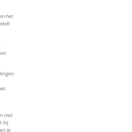
en het
iedt
t
oor
elingen
ar.
en met
 bij
Ben je