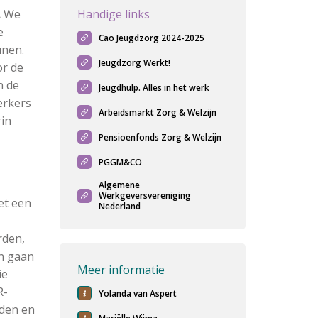
.
We
Handige links
e
Cao Jeugdzorg 2024-2025
unen.
Jeugdzorg Werkt!
or de
n de
Jeugdhulp. Alles in het werk
erkers
Arbeidsmarkt Zorg & Welzijn
rin
Pensioenfonds Zorg & Welzijn
PGGM&CO
Algemene
Werkgeversvereniging
et een
Nederland
rden,
en gaan
Meer informatie
ie
R-
Yolanda van Aspert
den en