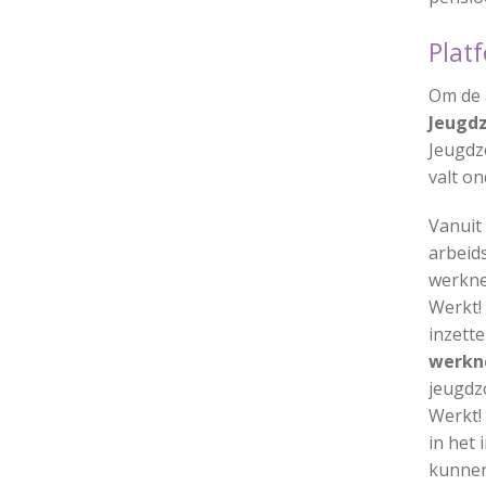
Pla
Om de 
Jeugdz
Jeugdz
valt o
Vanuit
arbeid
werkne
Werkt!
inzett
werkne
jeugdz
Werkt!
in het
kunnen 