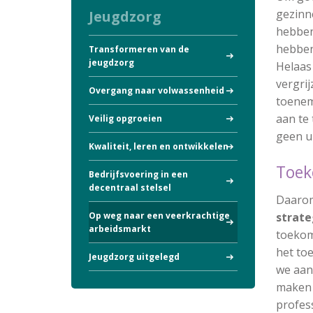
gezinn
Jeugdzorg
hebben
hebben
Transformeren van de
jeugdzorg
Helaas
vergri
Overgang naar volwassenheid
toenem
aan te 
Veilig opgroeien
geen u
Kwaliteit, leren en ontwikkelen
Toe
Bedrijfsvoering in een
decentraal stelsel
Daarom
Op weg naar een veerkrachtige
strate
arbeidsmarkt
toekom
het to
Jeugdzorg uitgelegd
we aan 
maken 
profes