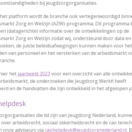
somstandigheden bij jeugdzorgorganisaties.
 het platform wordt de branche ook vertegenwoordigd binn
smarkt Zorg en Welzijn (AZW)-programma. Dit programma b
 en (datagerichte) informatie over de ontwikkelingen op de
smarkt Zorg en Welzijn zodat wij, ondersteund door data en
oeken, de juiste beleidsafwegingen kunnen maken voor he
en van personeel en het versterken van de arbeidsmarkt v
ranche.
hier het
jaarbeeld 2023
voor een overzicht van alle ontwikk
arbeidsmarkt, de onderzoeken die Jeugdzorg Werkt! heeft
erd en de handvatten die zijn ontwikkeld in het afgelopen ja
 helpdesk
orgorganisaties die lid zijn van Jeugdzorg Nederland, kunn
over arbeidsrecht, sociaal zekerheidsrecht en de cao terecht
n onze adviseurs via
caohelpdesk@jeugdzorgnederland.nl
. 