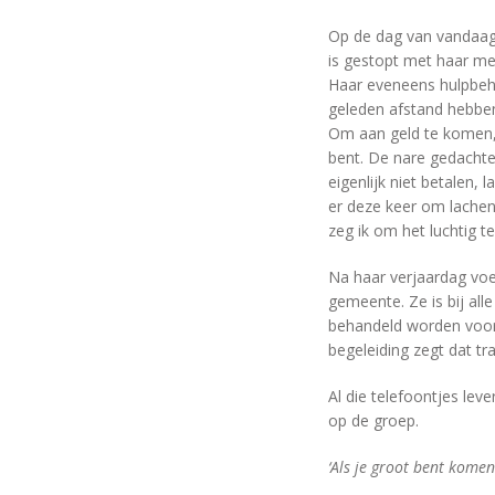
Op de dag van vandaag 
is gestopt met haar me
Haar eveneens hulpbeho
geleden afstand hebben
Om aan geld te komen, 
bent. De nare gedacht
eigenlijk niet betalen,
er deze keer om lache
zeg ik om het luchtig t
Na haar verjaardag voel 
gemeente. Ze is bij all
behandeld worden voor
begeleiding zegt dat t
Al die telefoontjes lev
op de groep.
‘Als je groot bent komen