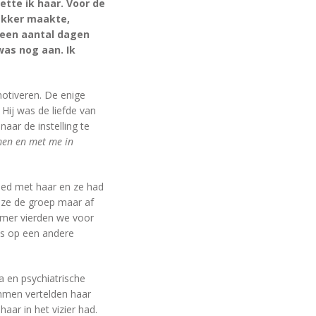
tte ik haar. Voor de
wakker maakte,
 een aantal dagen
was nog aan. Ik
motiveren. De enige
 Hij was de liefde van
aar de instelling te
omen en met me in
oed met haar en ze had
 ze de groep maar af
omer vierden we voor
aas op een andere
 en psychiatrische
emmen vertelden haar
ar in het vizier had.