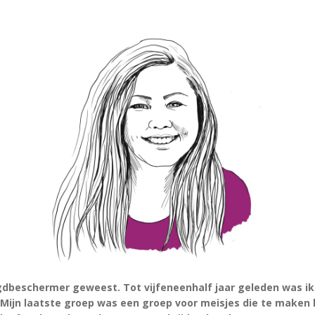
eugdbeschermer geweest. Tot vijfeneenhalf jaar geleden was ik
 Mijn laatste groep was een groep voor meisjes die te make