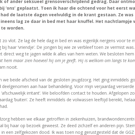
k of ander seksueel grensoverschrijdend gedrag. Daar ontmoe
bij ‘ons’ geplaatst. Toen ik haar die ochtend voor het eerst 
 had de laatste dagen veelvuldig in de krant gestaan. Ze was
ineens lag ze daar in bed met haar knuffel. Het nachtlampje 
 te worden.
et zo vlot. Ze lag de hele dag in bed en was eigenlijk nergens voor te 
 bij haar ‘vriendje’. De jongen bij wie ze verbleef toen ze vermist was.
t direct weg te jagen wilde ik alles van hem weten. We besloten hem n
at hem maar zien hoeveel hij om je geeft. Hij is welkom om langs te k
am nooit.
n we beide afscheid van de gesloten jeugdzorg. Het ging inmiddels g
rd deelgenomen aan haar behandeling. Voor mijn verjaardag versierde
‘afschuwelijk irritant’. We beloofden contact te houden. Afgelopen z
jaardag ‘buiten’. Ze heeft inmiddels de volwassen leeftijd bereikt, hel
had.
dzorg hebben we elkaar getroffen in ziekenhuizen, brandwondencentra
eral bij haar op bezoek geweest. Ze deed zichzelf en anderen pijn. St
n een zelfgekozen dood. Ik was toen nog gerustgesteld dat de GGZ ha