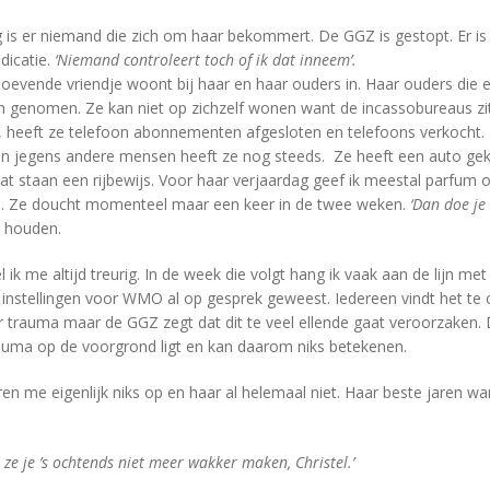
is er niemand die zich om haar bekommert. De GGZ is gestopt. Er is
dicatie.
‘Niemand controleert toch of ik dat inneem’.
evende vriendje woont bij haar en haar ouders in. Haar ouders die e
 genomen. Ze kan niet op zichzelf wonen want de incassobureaus zit
heeft ze telefoon abonnementen afgesloten en telefoons verkocht. 
en jegens andere mensen heeft ze nog steeds. Ze heeft een auto ge
 laat staan een rijbewijs. Voor haar verjaardag geef ik meestal parfum
n. Ze doucht momenteel maar een keer in de twee weken.
‘Dan doe je 
e houden.
ik me altijd treurig. In de week die volgt hang ik vaak aan de lijn met 
e instellingen voor WMO al op gesprek geweest. Iedereen vindt het te 
 trauma maar de GGZ zegt dat dit te veel ellende gaat veroorzaken.
rauma op de voorgrond ligt en kan daarom niks betekenen.
eren me eigenlijk niks op en haar al helemaal niet. Haar beste jaren w
 ze je ’s ochtends niet meer wakker maken, Christel.’