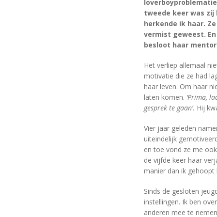
loverboyproblematie
tweede keer was zij 
herkende ik haar. Ze
vermist geweest. En 
besloot haar mentor
Het verliep allemaal ni
motivatie die ze had lag
haar leven. Om haar nie
laten komen.
‘Prima, la
gesprek te gaan’.
Hij kw
Vier jaar geleden name
uiteindelijk gemotivee
en toe vond ze me ook 
de vijfde keer haar ver
manier dan ik gehoopt 
Sinds de gesloten jeug
instellingen. Ik ben ov
anderen mee te nemen i