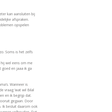
eter kan aansluiten bij
delijke afspraken.
problemen opspelen
zo. Soms is het zelfs
at hij wel eens om me
t goed en jaaa ik ga
ma’s. Wanneer is
vraag ‘wat wil Bilal
ven en ik begrijp dat.
 vooruit gegaan. Door
 Ik besluit daarom ook
 kunnen volhouden. Dat