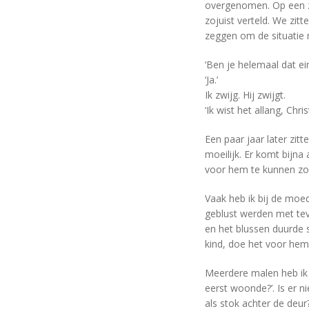
overgenomen. Op een zo
zojuist verteld. We zitt
zeggen om de situatie 
‘Ben je helemaal dat e
‘Ja.’
Ik zwijg. Hij zwijgt.
‘Ik wist het allang, Chr
Een paar jaar later zit
moeilijk. Er komt bijna 
voor hem te kunnen zo
Vaak heb ik bij de moed
geblust werden met tev
en het blussen duurde s
kind, doe het voor hem.
Meerdere malen heb ik ge
eerst woonde?’. Is er n
als stok achter de deur