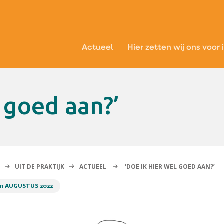
Actueel
Hier zetten wij ons voor 
l goed aan?’
UIT DE PRAKTIJK
ACTUEEL
‘DOE IK HIER WEL GOED AAN?’
11 AUGUSTUS 2022