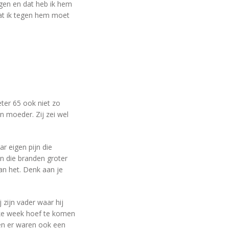
rgen en dat heb ik hem
 wat ik tegen hem moet
eter 65 ook niet zo
jn moeder. Zij zei wel
r eigen pijn die
n die branden groter
kan het. Denk aan je
 zijn vader waar hij
 elke week hoef te komen
 en er waren ook een