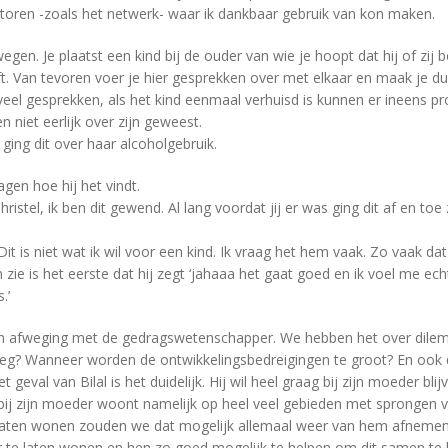
ctoren -zoals het netwerk- waar ik dankbaar gebruik van kon maken.
wegen. Je plaatst een kind bij de ouder van wie je hoopt dat hij of zij b
t. Van tevoren voer je hier gesprekken over met elkaar en maak je dui
veel gesprekken, als het kind eenmaal verhuisd is kunnen er ineens 
 niet eerlijk over zijn geweest.
 ging dit over haar alcoholgebruik.
vragen hoe hij het vindt.
istel, ik ben dit gewend. Al lang voordat jij er was ging dit af en toe 
 Dit is niet wat ik wil voor een kind. Ik vraag het hem vaak. Zo vaak d
 zie is het eerste dat hij zegt ‘jahaaa het gaat goed en ik voel me ech
.’
n afweging met de gedragswetenschapper. We hebben het over dilem
? Wanneer worden de ontwikkelingsbedreigingen te groot? En ook de 
et geval van Bilal is het duidelijk. Hij wil heel graag bij zijn moeder blij
 hij bij zijn moeder woont namelijk op heel veel gebieden met sprongen
laten wonen zouden we dat mogelijk allemaal weer van hem afnemen.
er te laten wonen en hen zo goed mogelijk te helpen om dit samen te