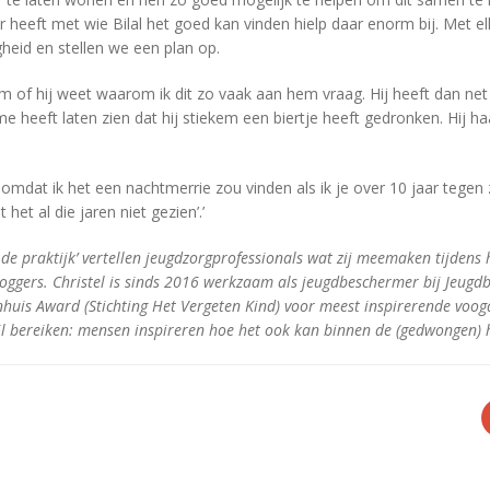
r heeft met wie Bilal het goed kan vinden hielp daar enorm bij. Met 
gheid en stellen we een plan op.
m of hij weet waarom ik dit zo vaak aan hem vraag. Hij heeft dan net
e heeft laten zien dat hij stiekem een biertje heeft gedronken. Hij haa
k omdat ik het een nachtmerrie zou vinden als ik je over 10 jaar tege
t het al die jaren niet gezien’.’
n de praktijk’ vertellen jeugdzorgprofessionals wat zij meemaken tijdens 
oggers. Christel is sinds 2016 werkzaam als jeugdbeschermer bij Jeugd
huis Award (Stichting Het Vergeten Kind) voor meest inspirerende voogd.
l bereiken: mensen inspireren hoe het ook kan binnen de (gedwongen) 