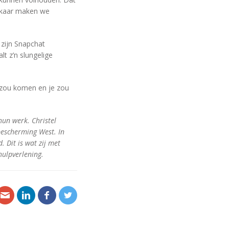
elkaar maken we
 zijn Snapchat
lt z’n slungelige
n zou komen en je zou
hun werk. Christel
bescherming West. In
 Dit is wat zij met
hulpverlening.