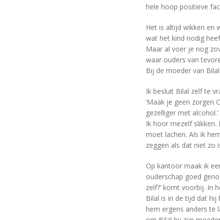
hele hoop positieve fa
Het is altijd wikken en 
wat het kind nodig heef
Maar al voer je nog zo
waar ouders van tevoren
Bij de moeder van Bilal
Ik besluit Bilal zelf te 
‘Maak je geen zorgen Chr
gezelliger met alcohol.’
Ik hoor mezelf slikken.
moet lachen. Als ik hem
zeggen als dat niet zo is
Op kantoor maak ik ee
ouderschap goed genoeg
zelf?’ komt voorbij. In h
Bilal is in de tijd dat
hem ergens anders te 
om Bilal bij zijn moed