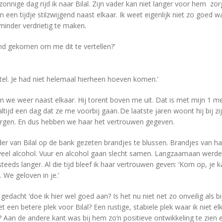
nnige dag rijd ik naar Bilal. Zijn vader kan niet langer voor hem zo
en een tijdje stilzwijgend naast elkaar. Ik weet eigenlijk niet zo goed
minder verdrietig te maken.
ind gekomen om me dit te vertellen?’
istel. Je had niet helemaal hierheen hoeven komen.’
ten we weer naast elkaar. Hij torent boven me uit. Dat is met mijn 1 m
altijd een dag dat ze me voorbij gaan. De laatste jaren woont hij bij zi
rgen. En dus hebben we haar het vertrouwen gegeven.
er van Bilal op de bank gezeten brandjes te blussen. Brandjes van haa
eel alcohol. Vuur en alcohol gaan slecht samen. Langzaamaan werde
teeds langer. Al die tijd bleef ik haar vertrouwen geven: ‘Kom op, je 
 We geloven in je.’
dacht ‘doe ik hier wel goed aan? Is het nu niet net zo onveilig als bij
iet een betere plek voor Bilal? Een rustige, stabiele plek waar ik niet
? Aan de andere kant was bij hem zo’n positieve ontwikkeling te zien