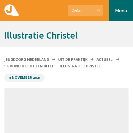
Menu
Actueel
Illustratie Christel
Hier zetten wij ons voor in
Over Jeugdzorg Nederland
JEUGDZORG NEDERLAND
UIT DE PRAKTIJK
ACTUEEL
‘IK VOND U ECHT EEN BITCH’
ILLUSTRATIE CHRISTEL
Contact
4 NOVEMBER 2021