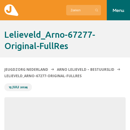
Menu
Actueel
Lelieveld_Arno-67277-
Hier zetten wij ons voor in
Original-FullRes
Over Jeugdzorg Nederland
Contact
JEUGDZORG NEDERLAND
ARNO LELIEVELD – BESTUURSLID
LELIEVELD_ARNO-67277-ORIGINAL-FULLRES
15 JULI 2024