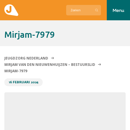
Menu
Actueel
Mirjam-7979
Hier zetten wij ons voor in
Over Jeugdzorg Nederland
JEUGDZORG NEDERLAND
MIRJAM VAN DEN NIEUWENHUIJZEN – BESTUURSLID
Contact
MIRJAM-7979
16 FEBRUARI 2024