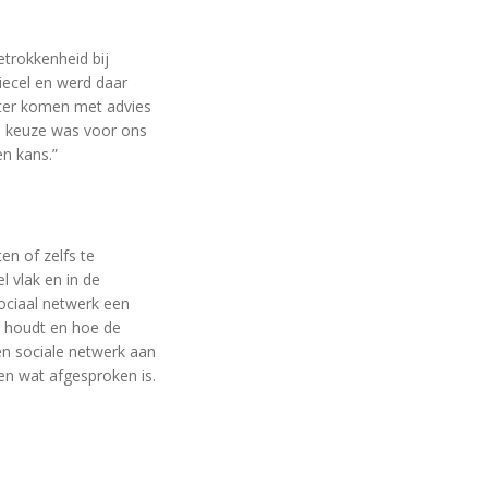
trokkenheid bij
tiecel en werd daar
hter komen met advies
e keuze was voor ons
en kans.”
en of zelfs te
l vlak en in de
ociaal netwerk een
n houdt en hoe de
 en sociale netwerk aan
en wat afgesproken is.