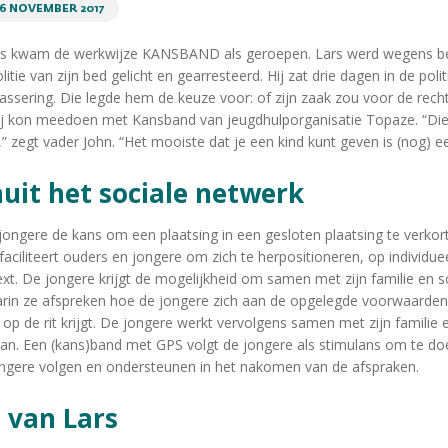
6 NOVEMBER 2017
ers kwam de werkwijze KANSBAND als geroepen. Lars werd wegens be
tie van zijn bed gelicht en gearresteerd. Hij zat drie dagen in de poli
assering. Die legde hem de keuze voor: of zijn zaak zou voor de rec
hij kon meedoen met Kansband van jeugdhulporganisatie Topaze. “Di
k,” zegt vader John. “Het mooiste dat je een kind kunt geven is (nog) e
nuit het sociale netwerk
ongere de kans om een plaatsing in een gesloten plaatsing te verkort
iliteert ouders en jongere om zich te herpositioneren, op individuee
xt. De jongere krijgt de mogelijkheid om samen met zijn familie en s
arin ze afspreken hoe de jongere zich aan de opgelegde voorwaarde
 op de rit krijgt. De jongere werkt vervolgens samen met zijn familie
plan. Een (kans)band met GPS volgt de jongere als stimulans om te do
ongere volgen en ondersteunen in het nakomen van de afspraken.
l van Lars