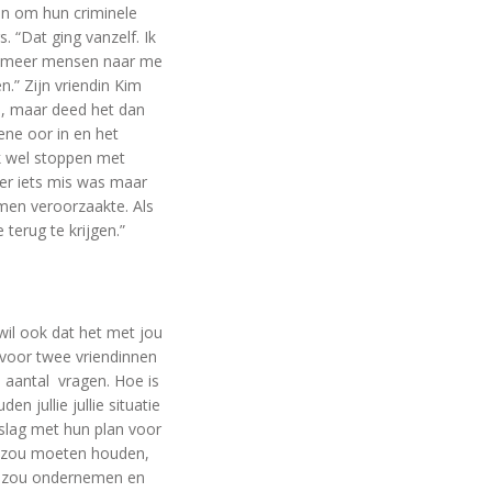
en om hun criminele
. “Dat ging vanzelf. Ik
eds meer mensen naar me
n.” Zijn vriendin Kim
en, maar deed het dan
ene oor in en het
ik wel stoppen met
er iets mis was maar
emen veroorzaakte. Als
erug te krijgen.”
wil ook dat het met jou
voor twee vriendinnen
 aantal vragen. Hoe is
n jullie jullie situatie
slag met hun plan voor
n zou moeten houden,
es zou ondernemen en