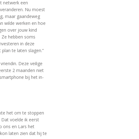
et netwerk een
t veranderen. Nu moest
tig, maar gaandeweg
aan wilde werken en hoe
rgen over jouw kind
t. Ze hebben soms
investeren in deze
plan te laten slagen.”
vriendin. Deze veilige
eerste 2 maanden niet
martphone bij het in-
kte het om te stoppen
Dat voelde ik eerst
p ons en Lars het
kon laten zien dat hij te