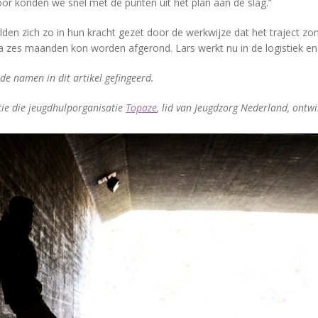
or konden we snel met de punten uit het plan aan de slag.”
lden zich zo in hun kracht gezet door de werkwijze dat het traject zon
 na zes maanden kon worden afgerond. Lars werkt nu in de logistiek en 
de namen in dit artikel gefingeerd.
ie die jeugdhulporganisatie
Topaze
, lid van Jeugdzorg Nederland, ontw