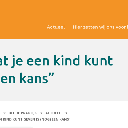
Actueel
Hier zetten wij ons voor 
een kans”
UIT DE PRAKTIJK
ACTUEEL
N KIND KUNT GEVEN IS (NOG) EEN KANS”