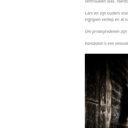
vertrouwen was. Hierdo
Lars en zijn ouders voe
ingrijpen verliep en al
Om privacyredenen zijn 
Kansband is een innovat