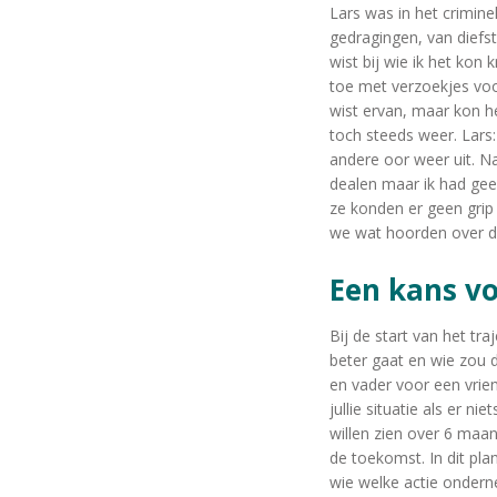
Lars was in het crimin
gedragingen, van diefst
wist bij wie ik het kon
toe met verzoekjes voor
wist ervan, maar kon h
toch steeds weer. Lars:
andere oor weer uit. Na
dealen maar ik had gee
ze konden er geen grip
we wat hoorden over de
Een kans v
Bij de start van het t
beter gaat en wie zou
en vader voor een vri
jullie situatie als er n
willen zien over 6 maa
de toekomst. In dit p
wie welke actie onder