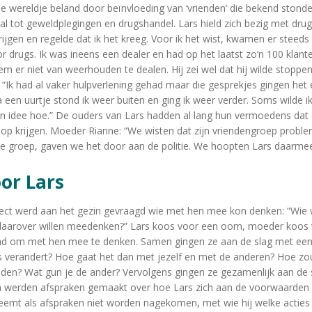
ele wereldje beland door beïnvloeding van ‘vrienden’ die bekend stond
al tot geweldplegingen en drugshandel. Lars hield zich bezig met drugs
 krijgen en regelde dat ik het kreeg. Voor ik het wist, kwamen er ste
 drugs. Ik was ineens een dealer en had op het laatst zo’n 100 klante
em er niet van weerhouden te dealen. Hij zei wel dat hij wilde stopp
 “Ik had al vaker hulpverlening gehad maar die gesprekjes gingen het 
 een uurtje stond ik weer buiten en ging ik weer verder. Soms wilde 
n idee hoe.” De ouders van Lars hadden al lang hun vermoedens dat 
 op krijgen. Moeder Rianne: “We wisten dat zijn vriendengroep probl
 groep, gaven we het door aan de politie. We hoopten Lars daarmee t
oor Lars
raject werd aan het gezin gevraagd wie met hen mee kon denken: “Wie 
 daarover willen meedenken?” Lars koos voor een oom, moeder koos 
end om met hen mee te denken. Samen gingen ze aan de slag met een
iets verandert? Hoe gaat het dan met jezelf en met de anderen? Hoe zoude
nden? Wat gun je de ander? Vervolgens gingen ze gezamenlijk aan de 
lan werden afspraken gemaakt over hoe Lars zich aan de voorwaarde
neemt als afspraken niet worden nagekomen, met wie hij welke acti