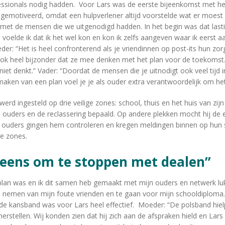
essionals nodig hadden. Voor Lars was de eerste bijeenkomst met h
t gemotiveerd, omdat een hulpverlener altijd voorstelde wat er moes
 met de mensen die we uitgenodigd hadden. In het begin was dat las
voelde ik dat ik het wel kon en kon ik zelfs aangeven waar ik eerst 
der: “Het is heel confronterend als je vriendinnen op post-its hun zo
 ook heel bijzonder dat ze mee denken met het plan voor de toekoms
niet denkt.” Vader: “Doordat de mensen die je uitnodigt ook veel tijd 
ken van een plan voel je je als ouder extra verantwoordelijk om het 
rd ingesteld op drie veilige zones: school, thuis en het huis van zijn 
 ouders en de reclassering bepaald. Op andere plekken mocht hij de 
n ouders gingen hem controleren en kregen meldingen binnen op hun s
ge zones.
 ineens om te stoppen met dealen”
plan was en ik dit samen heb gemaakt met mijn ouders en netwerk lu
e nemen van mijn foute vrienden en te gaan voor mijn schooldiploma. 
de kansband was voor Lars heel effectief. Moeder: “De polsband hiel
herstellen. Wij konden zien dat hij zich aan de afspraken hield en Lars 