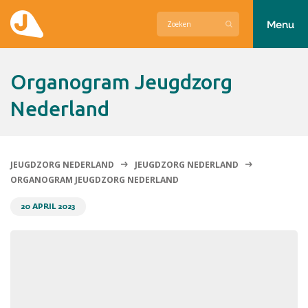
Menu
Actueel
Organogram Jeugdzorg
Hier zetten wij ons voor in
Nederland
Over Jeugdzorg Nederland
Contact
JEUGDZORG NEDERLAND
JEUGDZORG NEDERLAND
ORGANOGRAM JEUGDZORG NEDERLAND
20 APRIL 2023