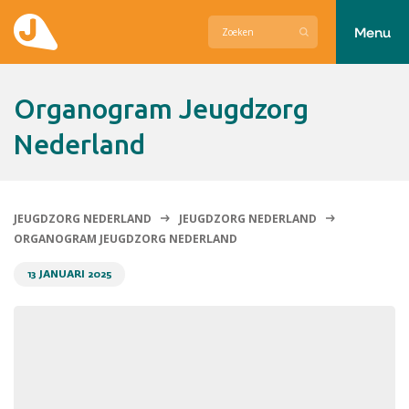
Menu
Actueel
Organogram Jeugdzorg
Hier zetten wij ons voor in
Nederland
Over Jeugdzorg Nederland
Contact
JEUGDZORG NEDERLAND
JEUGDZORG NEDERLAND
ORGANOGRAM JEUGDZORG NEDERLAND
13 JANUARI 2025