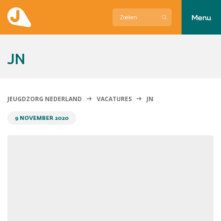
Menu
Actueel
JN
Hier zetten wij ons voor in
Over Jeugdzorg Nederland
JEUGDZORG NEDERLAND
VACATURES
JN
Contact
9 NOVEMBER 2020