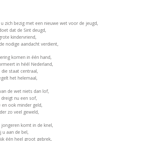
u zich bezig met een nieuwe wet voor de jeugd,
 doet dat de Sint deugd,
rote kindervriend,
 de nodige aandacht verdient,
iering komen in één hand,
ormeert in héél Nederland,
die staat centraal,
gelt het helemaal,
van de wet niets dan lof,
dreigt nu een sof,
e en ook minder geld,
nder zo veel geweld,
jongeren komt in de knel,
j u aan de bel,
jk één heel groot gebrek,