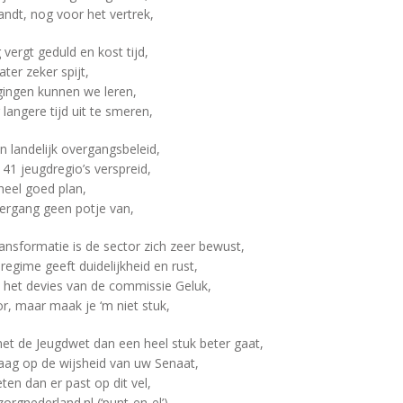
andt, nog voor het vertrek,
 vergt geduld en kost tijd,
ater zeker spijt,
igingen kunnen we leren,
 langere tijd uit te smeren,
 landelijk overgangsbeleid,
41 jeugdregio’s verspreid,
heel goed plan,
ergang geen potje van,
ansformatie is de sector zich zeer bewust,
regime geeft duidelijkheid en rust,
j het devies van de commissie Geluk,
r, maar maak je ‘m niet stuk,
met de Jeugdwet dan een heel stuk beter gaat,
raag op de wijsheid van uw Senaat,
ten dan er past op dit vel,
rgnederland.nl (‘punt-en-el’)