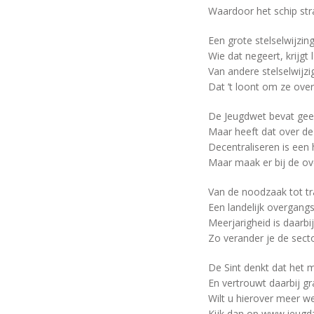
Waardoor het schip str
Een grote stelselwijzing
Wie dat negeert, krijgt l
Van andere stelselwijz
Dat ’t loont om ze over
De Jeugdwet bevat geen
Maar heeft dat over de 
Decentraliseren is een 
Maar maak er bij de ov
Van de noodzaak tot tr
Een landelijk overgangs
Meerjarigheid is daarbi
Zo verander je de secto
De Sint denkt dat het 
En vertrouwt daarbij g
Wilt u hierover meer we
Kijk dan op www.jeugdzo