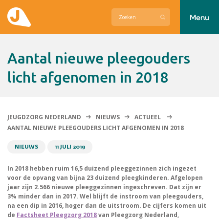
Menu
Actueel
Aantal nieuwe pleegouders
Hier zetten wij ons voor in
licht afgenomen in 2018
Over Jeugdzorg Nederland
Contact
JEUGDZORG NEDERLAND
NIEUWS
ACTUEEL
AANTAL NIEUWE PLEEGOUDERS LICHT AFGENOMEN IN 2018
NIEUWS
11 JULI 2019
In 2018 hebben ruim 16,5 duizend pleeggezinnen zich ingezet
voor de opvang van bijna 23 duizend pleegkinderen. Afgelopen
jaar zijn 2.566 nieuwe pleeggezinnen ingeschreven. Dat zijn er
3% minder dan in 2017. Wel blijft de instroom van pleegouders,
na een dip in 2016, hoger dan de uitstroom. De cijfers komen uit
de
Factsheet Pleegzorg 2018
van Pleegzorg Nederland,