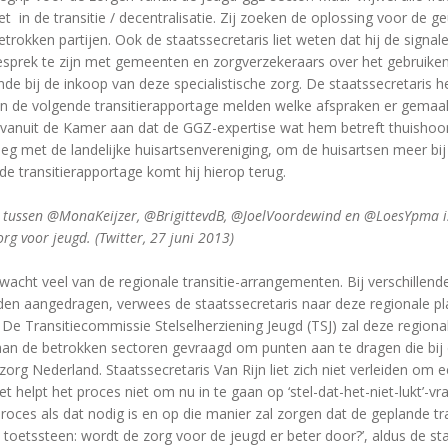
in de transitie / decentralisatie. Zij zoeken de oplossing voor de g
etrokken partijen. Ook de staatssecretaris liet weten dat hij de signale
gesprek te zijn met gemeenten en zorgverzekeraars over het gebruike
nde bij de inkoop van deze specialistische zorg. De staatssecretaris 
in de volgende transitierapportage melden welke afspraken er gemaakt
vanuit de Kamer aan dat de GGZ-expertise wat hem betreft thuishoor
rleg met de landelijke huisartsenvereniging, om de huisartsen meer bij 
de transitierapportage komt hij hierop terug.
t tussen @MonaKeijzer, @BrigittevdB, @JoelVoordewind en @LoesYpma is
rg voor jeugd. (Twitter, 27 juni 2013)
wacht veel van de regionale transitie-arrangementen. Bij verschillend
n aangedragen, verwees de staatssecretaris naar deze regionale pl
. De Transitiecommissie Stelselherziening Jeugd (TSJ) zal deze region
 aan de betrokken sectoren gevraagd om punten aan te dragen die bij 
zorg Nederland. Staatssecretaris Van Rijn liet zich niet verleiden om 
helpt het proces niet om nu in te gaan op ‘stel-dat-het-niet-lukt’-vra
et proces als dat nodig is en op die manier zal zorgen dat de geplande 
de toetssteen: wordt de zorg voor de jeugd er beter door?’, aldus de st