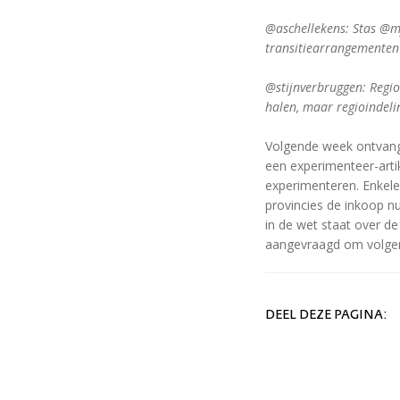
@aschellekens: Stas @mj
transitiearrangementen 
@stijnverbruggen: Regi
halen, maar regioindelin
Volgende week ontvang
een experimenteer-arti
experimenteren. Enkel
provincies de inkoop n
in de wet staat over 
aangevraagd om volgen
DEEL DEZE PAGINA: