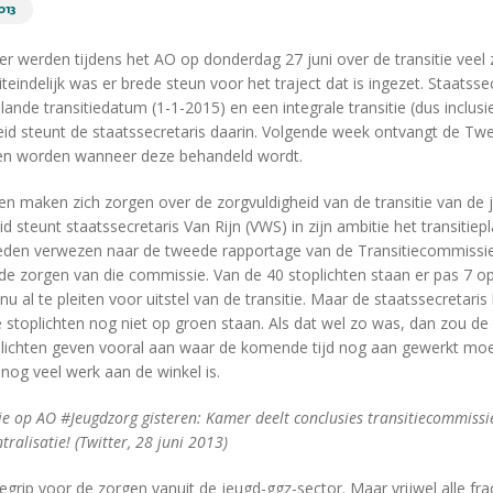
013
 werden tijdens het AO op donderdag 27 juni over de transitie veel 
teindelijk was er brede steun voor het traject dat is ingezet. Staatssec
nde transitiedatum (1-1-2015) en een integrale transitie (dus inclusi
d steunt de staatssecretaris daarin. Volgende week ontvangt de T
ten worden wanneer deze behandeld wordt.
 maken zich zorgen over de zorgvuldigheid van de transitie van de
steunt staatssecretaris Van Rijn (VWS) in zijn ambitie het transitiepl
eden verwezen naar de tweede rapportage van de Transitiecommissie 
 de zorgen van die commissie. Van de 40 stoplichten staan er pas 7 o
 al te pleiten voor uitstel van de transitie. Maar de staatssecretaris
e stoplichten nog niet op groen staan. Als dat wel zo was, dan zou de t
lichten geven vooral aan waar de komende tijd nog aan gewerkt moe
 nog veel werk aan de winkel is.
e op AO #Jeugdzorg gisteren: Kamer deelt conclusies transitiecommissie 
ralisatie! (Twitter, 28 juni 2013)
egrip voor de zorgen vanuit de jeugd-ggz-sector. Maar vrijwel alle fra