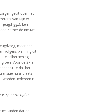
zorgen geuit over het
retaris Van Rijn wil
ef jeugd-ggz). Een
weede Kamer de nieuwe
 jeugdzorg, maar een
an volgens planning uit
Stelselherziening
p groen. Voor de SP en
 benadrukte dat het
ransitie nu al plaats
t worden. Iedereen is
#TSJ. Korte tijd tot 1
cties vinden dat de