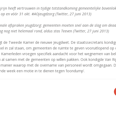
rijn heeft vertrouwen in tijdige totstandkoming gemeentelijke bovenlo
op en vóór 31 okt. #AOjeugdzorg (Twitter, 27 juni 2013)
onale afspraken jeugdzorg: gemeenten moeten snel aan de slag om dead
g nog niet helemaal rond, aldus stas Teeven (Twitter, 27 juni 2013)
t de Tweede Kamer de nieuwe Jeugdwet. De staatssecretaris kondigd
kel in zal staan, om gemeenten de ruimte te geven vooruitlopend op d
e Kamerleden vroegen specifiek aandacht voor het wegnemen van be
u al samen met de gemeenten op willen pakken. Ook kondigde Van Rijn
de manier waarop met de overname van personeel wordt omgegaan. 
de week een motie in te dienen tegen ‘loondump’.