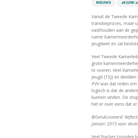
NIEUWS
28 JUNI 2
Vanuit de Tweede Kamer
transitieproces, maar ui
vasthouden aan de gepla
ruime Kamermeerderhei
Jeugdwet en zal beslo
Veel Tweede Kamerleden
grote kamermeerderheid 
te voeren. Veel Kamerl
Jeugd (TSJ) en deelden
PVV was dat reden om nu
logisch is dat de ander
kunnen vinden. De stop
het er over eens dat er
@GelukLeonard: Reflecti
januari 2015 voor decent
Veel fracties toonden b