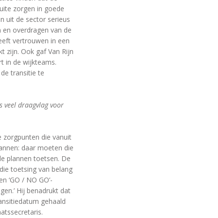
euite zorgen in goede
n uit de sector serieus
n en overdragen van de
heeft vertrouwen in een
 zijn. Ook gaf Van Rijn
t in de wijkteams.
de transitie te
 veel draagvlag voor
e zorgpunten die vanuit
annen: daar moeten die
ale plannen toetsen. De
die toetsing van belang
een ‘GO / NO GO’-
gen.’ Hij benadrukt dat
transitiedatum gehaald
aatssecretaris.