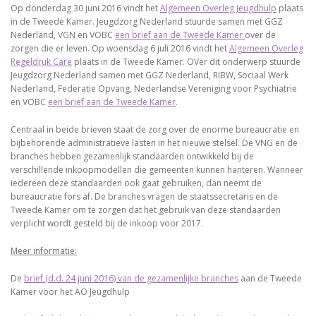
Op donderdag 30 juni 2016 vindt het
Algemeen Overleg Jeugdhulp
plaats
in de Tweede Kamer. Jeugdzorg Nederland stuurde samen met GGZ
Nederland, VGN en VOBC
een brief aan de Tweede Kamer
over de
zorgen die er leven. Op woensdag 6 juli 2016 vindt het
Algemeen Overleg
Regeldruk Care
plaats in de Tweede Kamer. OVer dit onderwerp stuurde
Jeugdzorg Nederland samen met GGZ Nederland, RIBW, Sociaal Werk
Nederland, Federatie Opvang, Nederlandse Vereniging voor Psychiatrie
en VOBC
een brief aan de Tweede Kamer
.
Centraal in beide brieven staat de zorg over de enorme bureaucratie en
bijbehorende administratieve lasten in het nieuwe stelsel. De VNG en de
branches hebben gezamenlijk standaarden ontwikkeld bij de
verschillende inkoopmodellen die gemeenten kunnen hanteren. Wanneer
iedereen deze standaarden ook gaat gebruiken, dan neemt de
bureaucratie fors af. De branches vragen de staatssecretaris en de
Tweede Kamer om te zorgen dat het gebruik van deze standaarden
verplicht wordt gesteld bij de inkoop voor 2017.
Meer informatie:
De
brief (d.d. 24 juni 2016) van de gezamenlijke branches
aan de Tweede
Kamer voor het AO Jeugdhulp