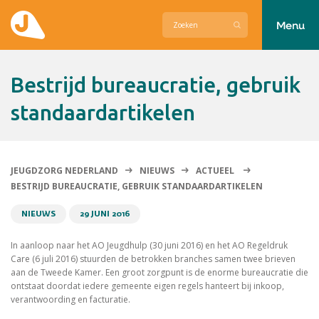
Menu
Actueel
Bestrijd bureaucratie, gebruik
Hier zetten wij ons voor in
standaardartikelen
Over Jeugdzorg Nederland
Contact
JEUGDZORG NEDERLAND
NIEUWS
ACTUEEL
BESTRIJD BUREAUCRATIE, GEBRUIK STANDAARDARTIKELEN
NIEUWS
29 JUNI 2016
In aanloop naar het AO Jeugdhulp (30 juni 2016) en het AO Regeldruk
Care (6 juli 2016) stuurden de betrokken branches samen twee brieven
aan de Tweede Kamer. Een groot zorgpunt is de enorme bureaucratie die
ontstaat doordat iedere gemeente eigen regels hanteert bij inkoop,
verantwoording en facturatie.