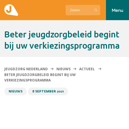
Menu
Actueel
Beter jeugdzorgbeleid begint
Hier zetten wij ons voor in
bij uw verkiezingsprogramma
Over Jeugdzorg Nederland
Contact
JEUGDZORG NEDERLAND
NIEUWS
ACTUEEL
BETER JEUGDZORGBELEID BEGINT BIJ UW
VERKIEZINGSPROGRAMMA
NIEUWS
8 SEPTEMBER 2021