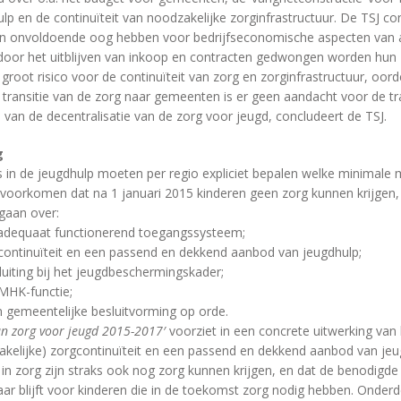
ulp en de continuïteit van noodzakelijke zorginfrastructuur. De TSJ c
n onvoldoende oog hebben voor bedrijfseconomische aspecten van 
door het uitblijven van inkoop en contracten gedwongen worden hun
root risico voor de continuïteit van zorg en zorginfrastructuur, oord
 transitie van de zorg naar gemeenten is er geen aandacht voor de t
van de decentralisatie van de zorg voor jeugd, concludeert de TSJ.
g
 in de jeugdhulp moeten per regio expliciet bepalen welke minimal
orkomen dat na 1 januari 2015 kinderen geen zorg kunnen krijgen, 
gaan over:
adequaat functionerend toegangssysteem;
ontinuïteit en een passend en dekkend aanbod van jeugdhulp;
uiting bij het jeugdbeschermingskader;
MHK-functie;
n gemeentelijke besluitvorming op orde.
an zorg voor jeugd 2015-2017′
voorziet in een concrete uitwerking van
kelijke) zorgcontinuïteit en een passend en dekkend aanbod van jeu
u in zorg zijn straks ook nog zorg kunnen krijgen, en dat de benodigde
aar blijft voor kinderen die in de toekomst zorg nodig hebben. Onderde