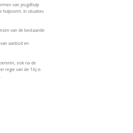
vormen van jeugdhulp
 hulpvorm. In situaties
renzen van de bestaande
n van aanbod en
opereren, ook na de
er regie van de TAJ is
.