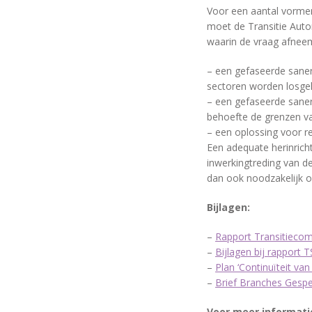
Voor een aantal vorme
moet de Transitie Autor
waarin de vraag afneem
– een gefaseerde saner
sectoren worden losgela
– een gefaseerde saner
behoefte de grenzen v
– een oplossing voor r
Een adequate herinrich
inwerkingtreding van de
dan ook noodzakelijk om
Bijlagen:
–
Rapport Transitiecom
–
Bijlagen bij rapport T
–
Plan ‘Continuïteit va
–
Brief Branches Gespe
Voor meer informati