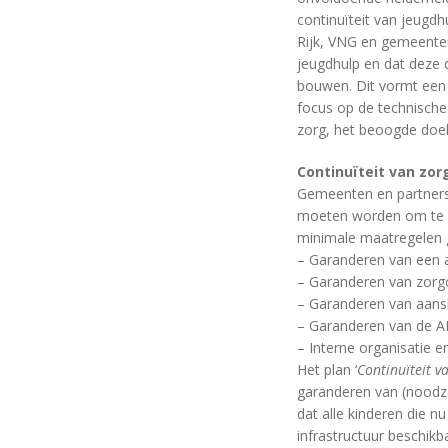
continuïteit van jeugdh
Rijk, VNG en gemeente
jeugdhulp en dat deze 
bouwen. Dit vormt een g
focus op de technische
zorg, het beoogde doel 
Continuïteit van zor
Gemeenten en partners
moeten worden om te vo
minimale maatregelen 
– Garanderen van een 
– Garanderen van zorgc
– Garanderen van aansl
– Garanderen van de A
– Interne organisatie e
Het plan ‘
Continuïteit v
garanderen van (noodza
dat alle kinderen die n
infrastructuur beschikb