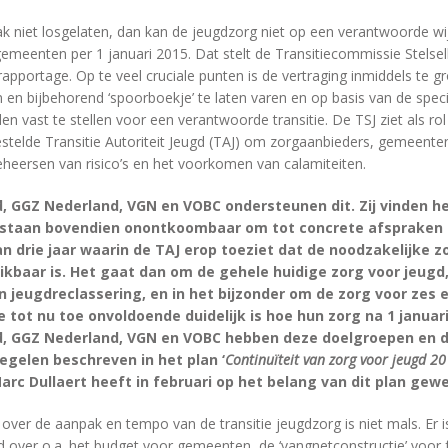
k niet losgelaten, dan kan de jeugdzorg niet op een verantwoorde w
emeenten per 1 januari 2015. Dat stelt de Transitiecommissie Stelsel
pportage. Op te veel cruciale punten is de vertraging inmiddels te gr
an en bijbehorend ‘spoorboekje’ te laten varen en op basis van de specif
 vast te stellen voor een verantwoorde transitie. De TSJ ziet als ro
stelde Transitie Autoriteit Jeugd (TAJ) om zorgaanbieders, gemeenten
eheersen van risico’s en het voorkomen van calamiteiten.
, GGZ Nederland, VGN en VOBC ondersteunen dit. Zij vinden he
ontstaan bovendien onontkoombaar om tot concrete afspraken
 drie jaar waarin de TAJ erop toeziet dat de noodzakelijke z
baar is. Het gaat dan om de gehele huidige zorg voor jeugd, 
 jeugdreclassering, en in het bijzonder om de zorg voor zes 
 tot nu toe onvoldoende duidelijk is hoe hun zorg na 1 januari
, GGZ Nederland, VGN en VOBC hebben deze doelgroepen en d
gelen beschreven in het plan ‘
Continuïteit van zorg voor jeugd 2
c Dullaert heeft in februari op het belang van dit plan gew
over de aanpak en tempo van de transitie jeugdzorg is niet mals. Er 
 over o.a. het budget voor gemeenten, de ‘vangnetconstructie’ voor f