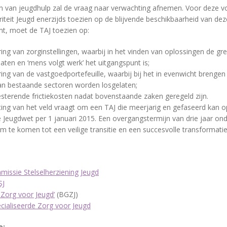
n van jeugdhulp zal de vraag naar verwachting afnemen. Voor deze 
iteit Jeugd enerzijds toezien op de blijvende beschikbaarheid van deze
t, moet de TAJ toezien op:
ing van zorginstellingen, waarbij in het vinden van oplossingen de g
ten en ‘mens volgt werk’ het uitgangspunt is;
ing van de vastgoedportefeuille, waarbij bij het in evenwicht brenge
an bestaande sectoren worden losgelaten;
esterende frictiekosten nadat bovenstaande zaken geregeld zijn.
ting van het veld vraagt om een TAJ die meerjarig en gefaseerd kan 
 Jeugdwet per 1 januari 2015. Een overgangstermijn van drie jaar ond
 te komen tot een veilige transitie en een succesvolle transformatie
missie Stelselherziening Jeugd
SJ
n Zorg voor Jeugd’
(BGZJ)
cialiseerde Zorg voor Jeugd
e: