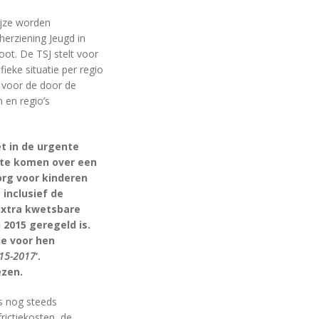
ijze worden
herziening Jeugd in
oot. De TSJ stelt voor
ieke situatie per regio
l voor de door de
 en regio’s
t in de urgente
 te komen over een
org voor kinderen
inclusief de
extra kwetsbare
 2015 geregeld is.
e voor hen
015-2017
‘.
ezen.
is nog steeds
rictiekosten, de