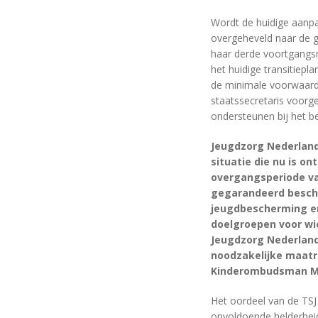
Wordt de huidige aanpa
overgeheveld naar de g
haar derde voortgangsra
het huidige transitiepl
de minimale voorwaarden
staatssecretaris voorge
ondersteunen bij het b
Jeugdzorg Nederland
situatie die nu is 
overgangsperiode van
gegarandeerd beschik
jeugdbescherming en
doelgroepen voor wie
Jeugdzorg Nederland
noodzakelijke maatre
Kinderombudsman Mar
Het oordeel van de TSJ 
onvoldoende helderheid