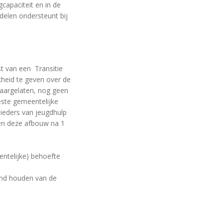
capaciteit en in de
elen ondersteunt bij
t van een Transitie
kheid te geven over de
daargelaten, nog geen
ste gemeentelijke
bieders van jeugdhulp
len deze afbouw na 1
entelijke) behoefte
tand houden van de