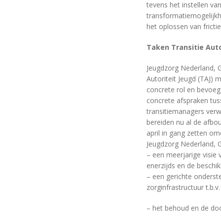
tevens het instellen va
transformatiemogelijkh
het oplossen van frict
Taken Transitie Auto
Jeugdzorg Nederland, 
Autoriteit Jeugd (TAJ) 
concrete rol en bevoeg
concrete afspraken tu
transitiemanagers verwa
bereiden nu al de afbo
april in gang zetten om
Jeugdzorg Nederland, 
– een meerjarige visie 
enerzijds en de beschik
– een gerichte onderste
zorginfrastructuur t.b
– het behoud en de door