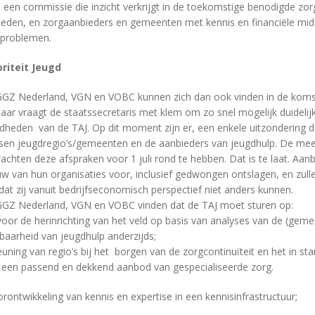
n een commissie die inzicht verkrijgt in de toekomstige benodigde zorg
eden, en zorgaanbieders en gemeenten met kennis en financiële midd
ieproblemen.
riteit Jeugd
GGZ Nederland, VGN en VOBC kunnen zich dan ook vinden in de koms
maar vraagt de staatssecretaris met klem om zo snel mogelijk duidelij
dheden van de TAJ. Op dit moment zijn er, een enkele uitzondering 
ssen jeugdregio’s/gemeenten en de aanbieders van jeugdhulp. De mee
chten deze afspraken voor 1 juli rond te hebben. Dat is te laat. Aan
uw van hun organisaties voor, inclusief gedwongen ontslagen, en zul
dat zij vanuit bedrijfseconomisch perspectief niet anders kunnen.
GGZ Nederland, VGN en VOBC vinden dat de TAJ moet sturen op:
voor de herinrichting van het veld op basis van analyses van de (geme
baarheid van jeugdhulp anderzijds;
uning van regio’s bij het borgen van de zorgcontinuïteit en het in s
.v. een passend en dekkend aanbod van gespecialiseerde zorg.
ontwikkeling van kennis en expertise in een kennisinfrastructuur;