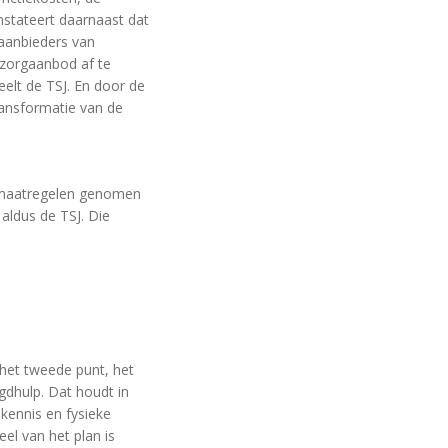
onstateert daarnaast dat
aanbieders van
 zorgaanbod af te
eelt de TSJ. En door de
ransformatie van de
e maatregelen genomen
aldus de TSJ. Die
 het tweede punt, het
gdhulp. Dat houdt in
 kennis en fysieke
el van het plan is