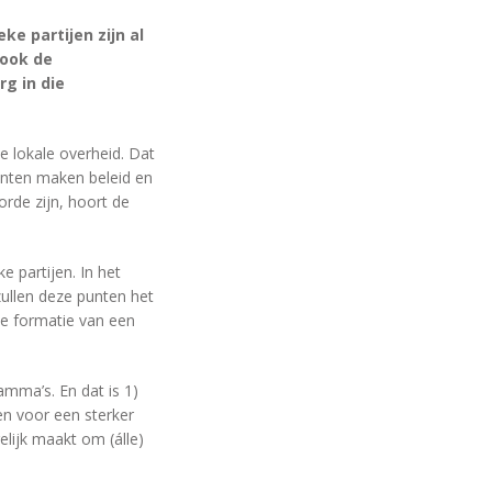
e partijen zijn al
 ook de
g in die
e lokale overheid. Dat
enten maken beleid en
rde zijn, hoort de
e partijen. In het
ullen deze punten het
de formatie van een
amma’s. En dat is 1)
n voor een sterker
lijk maakt om (álle)