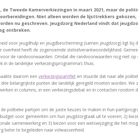
g, de Tweede Kamerverkiezingen in maart 2021, maar de politiek
oorbereidingen. Niet alleen worden de lijsttrekkers gekozen,
orden nu geschreven. Jeugdzorg Nederland vindt dat jeugdzor
ag ontbreken.
heid voor jeugdhulp en jeugdbescherming (samen jeugdzorg) ligt bij d
jke overheid heeft de zogenoemde stelselverantwoordelijkheid. Geme
gt voor de randvoorwaarden. Omdat die randvoorwaarden nog niet op o
 in de landelijke verkiezingsprogramma’s thuis.
maakte daarom een
verkiezingspamflet
en stuurde dat naar alle politiek
rie belangrijkste punten die landelijk geregeld moeten worden. We z
werken in columns, in een verkiezingsdebat en in contacten rondom 
e politieke partijen om de juiste keuzes te maken in hun partijprogr
budget voor gemeenten om hun jeugdzorgtaak uit te voeren; 2) kieze
gionale samenwerking en 3) kiezen voor een wetswijziging die het moge
rg beter te begeleiden naar volwassenheid.