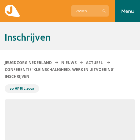
Menu
Actueel
inschrijven
Hier zetten wij ons voor in
Over Jeugdzorg Nederland
JEUGDZORG NEDERLAND
NIEUWS
ACTUEEL
CONFERENTIE ‘KLEINSCHALIGHEID: WERK IN UITVOERING’
Contact
INSCHRIJVEN
20 APRIL 2023