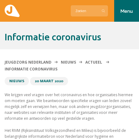
Menu
Actueel
Informatie coronavirus
Hier zetten wij ons voor in
Over Jeugdzorg Nederland
JEUGDZORG NEDERLAND
NIEUWS
ACTUEEL
INFORMATIE CORONAVIRUS
Contact
NIEUWS
20 MAART 2020
We krijgen veel vragen over het coronavirus en hoe organisaties hiermee
om moeten gaan. We beantwoorden specifieke vragen van leden zoveel
mogelijk zelf en verwijzen hen, maar ook andere jeugdzorgorganisaties,
naar websites van relevante instituten of organisaties voor meer
informatie en antwoorden op veel gestelde vragen.
Het RIVM (Rijksinstituut Volksgezondheid en Milieu) is bijvoorbeeld de
belangrijkste informatiebron voor Nederland voor hygiëne en