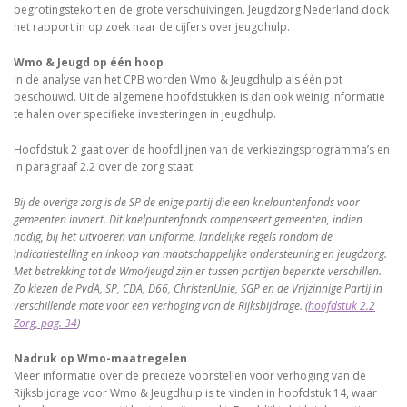
begrotingstekort en de grote verschuivingen. Jeugdzorg Nederland dook
het rapport in op zoek naar de cijfers over jeugdhulp.
Wmo & Jeugd op één hoop
In de analyse van het CPB worden Wmo & Jeugdhulp als één pot
beschouwd. Uit de algemene hoofdstukken is dan ook weinig informatie
te halen over specifieke investeringen in jeugdhulp.
Hoofdstuk 2 gaat over de hoofdlijnen van de verkiezingsprogramma’s en
in paragraaf 2.2 over de zorg staat:
Bij de overige zorg is de SP de enige partij die een knelpuntenfonds voor
gemeenten invoert. Dit knelpuntenfonds compenseert gemeenten, indien
nodig, bij het uitvoeren van uniforme, landelijke regels rondom de
indicatiestelling en inkoop van maatschappelijke ondersteuning en jeugdzorg.
Met betrekking tot de Wmo/jeugd zijn er tussen partijen beperkte verschillen.
Zo kiezen de PvdA, SP, CDA, D66, ChristenUnie, SGP en de Vrijzinnige Partij in
verschillende mate voor een verhoging van de Rijksbijdrage. (
hoofdstuk 2.2
Zorg, pag. 34
)
Nadruk op Wmo-maatregelen
Meer informatie over de precieze voorstellen voor verhoging van de
Rijksbijdrage voor Wmo & Jeugdhulp is te vinden in hoofdstuk 14, waar