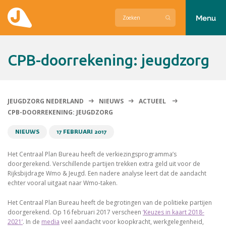
Menu
Actueel
CPB-doorrekening: jeugdzorg
Hier zetten wij ons voor in
Over Jeugdzorg Nederland
JEUGDZORG NEDERLAND
NIEUWS
ACTUEEL
CPB-DOORREKENING: JEUGDZORG
Contact
NIEUWS
17 FEBRUARI 2017
Het Centraal Plan Bureau heeft de verkiezingsprogramma’s
doorgerekend. Verschillende partijen trekken extra geld uit voor de
Rijksbijdrage Wmo & Jeugd. Een nadere analyse leert dat de aandacht
echter vooral uitgaat naar Wmo-taken.
Het Centraal Plan Bureau heeft de begrotingen van de politieke partijen
doorgerekend. Op 16 februari 2017 verscheen
‘Keuzes in kaart 2018-
2021’
. In de
media
veel aandacht voor koopkracht, werkgelegenheid,