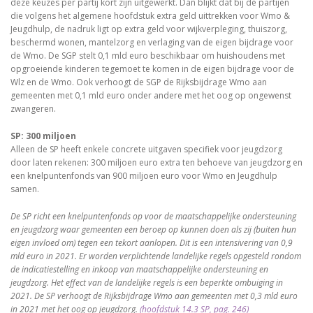
deze keuzes per partij kort zijn uitgewerkt. Dan blijkt dat bij de partijen
die volgens het algemene hoofdstuk extra geld uittrekken voor Wmo &
Jeugdhulp, de nadruk ligt op extra geld voor wijkverpleging, thuiszorg,
beschermd wonen, mantelzorg en verlaging van de eigen bijdrage voor
de Wmo. De SGP stelt 0,1 mld euro beschikbaar om huishoudens met
opgroeiende kinderen tegemoet te komen in de eigen bijdrage voor de
Wlz en de Wmo. Ook verhoogt de SGP de Rijksbijdrage Wmo aan
gemeenten met 0,1 mld euro onder andere met het oog op ongewenst
zwangeren.
SP: 300 miljoen
Alleen de SP heeft enkele concrete uitgaven specifiek voor jeugdzorg
door laten rekenen: 300 miljoen euro extra ten behoeve van jeugdzorg en
een knelpuntenfonds van 900 miljoen euro voor Wmo en Jeugdhulp
samen.
De SP richt een knelpuntenfonds op voor de maatschappelijke ondersteuning
en jeugdzorg waar gemeenten een beroep op kunnen doen als zij (buiten hun
eigen invloed om) tegen een tekort aanlopen. Dit is een intensivering van 0,9
mld euro in 2021. Er worden verplichtende landelijke regels opgesteld rondom
de indicatiestelling en inkoop van maatschappelijke ondersteuning en
jeugdzorg. Het effect van de landelijke regels is een beperkte ombuiging in
2021.
De SP verhoogt de Rijksbijdrage Wmo aan gemeenten met 0,3 mld euro
in 2021 met het oog op jeugdzorg.
(hoofdstuk 14.3 SP, pag. 246)