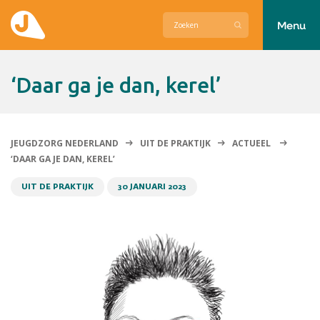
Menu
Actueel
‘Daar ga je dan, kerel’
Hier zetten wij ons voor in
Over Jeugdzorg Nederland
JEUGDZORG NEDERLAND
UIT DE PRAKTIJK
ACTUEEL
‘DAAR GA JE DAN, KEREL’
Contact
UIT DE PRAKTIJK
30 JANUARI 2023