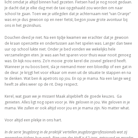
licht omdat je altijd binnen had gezeten. Fietsen had je nog nooit gedaan.
Je dacht dat je elke dag met de taxi opgehaald zou worden om naar
school te gaan. Toen we je uitlegden dat je achternaam niet “van Oranje”
was en je dus gewoon op en neer fietst, begon jouw grote avontuur bij
ons in het gezinshuis.
Douchen deed je niet. Na een tijdje kwamen we erachter dat je gewoon
de kraan openzette en ondertussen aan het spelen was. Langer dan twee
uur op school lukte niet. Onder je bed vonden we wekelijks hele
verzamelingen eten. Je was aan het sparen voor thuis waar nooit genoeg
was. En kijk nou eens. Zo’n mooie grote kerel die zoveel geleerd heeft.
Wanneer je nu boos bent, sla je niemand meer een bloedlip of een gat in
de deur. Je krijgt het voor elkaar om even uit de situatie te stappen en na
te denken. Wat ben ik apetrots op jou. En op je mama. Na een lange weg
heeft ze alles weer op de rit. Diep respect.
Kerel, wat gaan we je missen! Maak alsjeblieft de goede keuzes. Ga
genieten. Alles ligt nog open voor je. We geloven in jou. We geloven in je
mama. We zullen er ook altijd voor jou en je mama zijn. No matter what.
Voor altijd een plekje in ons hart.
In de serie ‘Jeugdzorg in de praktijk’ vertellen jeugdzorgprofessionals wat zij
meemaken tijdens hun werk. Pien van der Hoff is 62 jaar, getrouwd en moeder