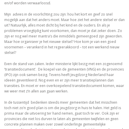
en/of worden verwaarloosd.
Mijn advies in de voorlichting zou zijn: hou het kort en geef zo snel
mogelijk aan dat het anders moet. Maar hoe ziet het andere stelsel er dan
uit? Natuurlijk, alles moet dicht bij het kind en de ouders. En als je
problemen vroegtijdig kunt voorkomen, dan moet je dat zeker doen. Zo
zijn er nog wel meer mantra’s die inmiddels gemeengoed zijn geworden.
Maar hoe organiseer je het nieuwe stelsel? Hoe kom je van een goed
voornemen – verankerd in het regeerakkoord – tot een werkend nieuw
stelsel?
Even de stand van zaken. Ieder ministerie lijkt bezig met een zogenoemd
‘transitiedocument’. De koepel van de gemeenten (VNG) en de provincies
(IPO) zijn ook samen bezig. Tevens heeft Jeugdzorg Nederland haar
ideeën geventileerd. Nog even en er zijn meer transitieplannen dan
transities. En moet er een overkoepelend transitiedocument komen, waar
we weer met z’n allen aan gaan werken.
In de tussentijd bedenken steeds meer gemeenten dat het misschien
toch niet zo’n goed plan is om die jeugdzorg in huis te halen. Het geld is
prima maar de uitvoering ter hand nemen, gaat toch te ver. Ook zijn er
provincies die niet los durven te laten als gemeenten twijfelen en geen
concrete plannen maken over zowel onderlinge gemeentelijke