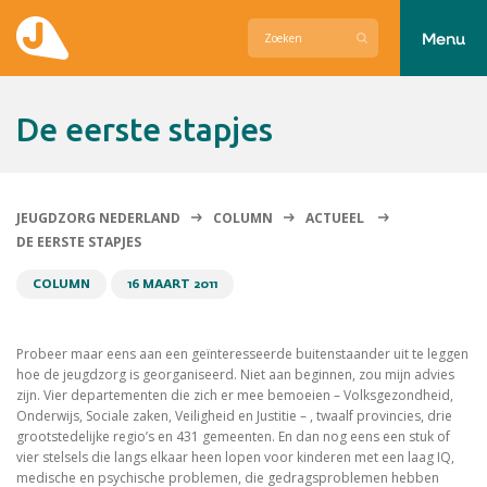
Menu
Actueel
De eerste stapjes
Hier zetten wij ons voor in
Over Jeugdzorg Nederland
JEUGDZORG NEDERLAND
COLUMN
ACTUEEL
DE EERSTE STAPJES
Contact
COLUMN
16 MAART 2011
Probeer maar eens aan een geïnteresseerde buitenstaander uit te leggen
hoe de jeugdzorg is georganiseerd. Niet aan beginnen, zou mijn advies
zijn. Vier departementen die zich er mee bemoeien – Volksgezondheid,
Onderwijs, Sociale zaken, Veiligheid en Justitie – , twaalf provincies, drie
grootstedelijke regio’s en 431 gemeenten. En dan nog eens een stuk of
vier stelsels die langs elkaar heen lopen voor kinderen met een laag IQ,
medische en psychische problemen, die gedragsproblemen hebben