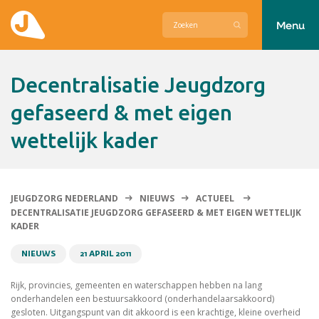
Menu
Actueel
Decentralisatie Jeugdzorg
Hier zetten wij ons voor in
gefaseerd & met eigen
wettelijk kader
Over Jeugdzorg Nederland
Contact
JEUGDZORG NEDERLAND
NIEUWS
ACTUEEL
DECENTRALISATIE JEUGDZORG GEFASEERD & MET EIGEN WETTELIJK
KADER
NIEUWS
21 APRIL 2011
Rijk, provincies, gemeenten en waterschappen hebben na lang
onderhandelen een bestuursakkoord (onderhandelaarsakkoord)
gesloten. Uitgangspunt van dit akkoord is een krachtige, kleine overheid