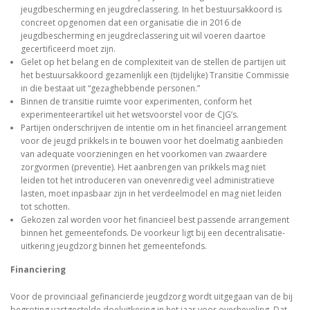
jeugdbescherming en jeugdreclassering. In het bestuursakkoord is
concreet opgenomen dat een organisatie die in 2016 de
jeugdbescherming en jeugdreclassering uit wil voeren daartoe
gecertificeerd moet zijn.
Gelet op het belang en de complexiteit van de stellen de partijen uit
het bestuursakkoord gezamenlijk een (tijdelijke) Transitie Commissie
in die bestaat uit “gezaghebbende personen.”
Binnen de transitie ruimte voor experimenten, conform het
experimenteerartikel uit het wetsvoorstel voor de CJG’s.
Partijen onderschrijven de intentie om in het financieel arrangement
voor de jeugd prikkels in te bouwen voor het doelmatig aanbieden
van adequate voorzieningen en het voorkomen van zwaardere
zorgvormen (preventie). Het aanbrengen van prikkels mag niet
leiden tot het introduceren van onevenredig veel administratieve
lasten, moet inpasbaar zijn in het verdeelmodel en mag niet leiden
tot schotten.
Gekozen zal worden voor het financieel best passende arrangement
binnen het gemeentefonds. De voorkeur ligt bij een decentralisatie-
uitkering jeugdzorg binnen het gemeentefonds.
Financiering
Voor de provinciaal gefinancierde jeugdzorg wordt uitgegaan van de bij
begroting vastgestelde doeluitkering in het jaar voor overheveling. Dat