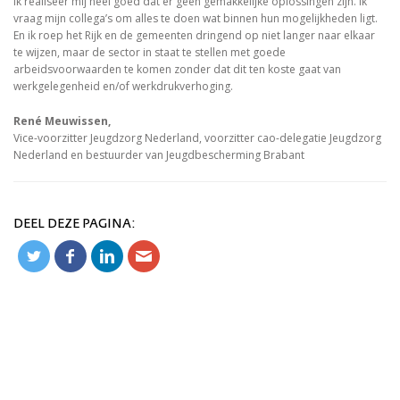
Ik realiseer mij heel goed dat er geen gemakkelijke oplossingen zijn. Ik
vraag mijn collega’s om alles te doen wat binnen hun mogelijkheden ligt.
En ik roep het Rijk en de gemeenten dringend op niet langer naar elkaar
te wijzen, maar de sector in staat te stellen met goede
arbeidsvoorwaarden te komen zonder dat dit ten koste gaat van
werkgelegenheid en/of werkdrukverhoging.
René Meuwissen,
Vice-voorzitter Jeugdzorg Nederland, voorzitter cao-delegatie Jeugdzorg
Nederland en bestuurder van Jeugdbescherming Brabant
DEEL DEZE PAGINA: