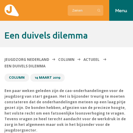
Menu
Actueel
Een duivels dilemma
Hier zetten wij ons voor in
Over Jeugdzorg Nederland
JEUGDZORG NEDERLAND
COLUMN
ACTUEEL
EEN DUIVELS DILEMMA
Contact
COLUMN
14 MAART 2019
Een paar weken geleden zijn de cao-onderhandelingen voor de
jeugdzorg van start gegaan. Het is bijzonder treurig te moeten
constateren dat de onderhandelingen meteen op een laag pitje
gezet zijn. De bonden hebben, afgezien van de precieze hoogte,
het volste recht om een fatsoenlijke loonsverhoging te vragen.
Tevens vragen ze heel terecht aandacht voor de werkdruk in de
zorg in het algemeen maar ook in het bijzonder voor de
jeugdzorgsector.