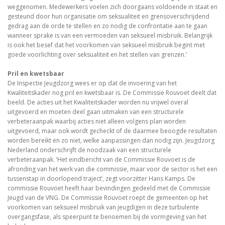
weggenomen. Medewerkers voelen zich doorgaans voldoende in staat en
gesteund door hun organisatie om seksualiteit en grensoverschrijdend
gedrag aan de orde te stellen en zo nodig de confrontatie aan te gaan
wanneer sprake is van een vermoeden van seksueel misbruik. Belangrijk
is ook het besef dat het voorkomen van seksueel misbruik begint met
goede voorlichting over seksualiteit en het stellen van grenzen.’
Pril en kwetsbaar
De Inspectie Jeugdzorg wees er op dat de invoering van het
Kwaliteitskader nog pril en kwetsbaar is. De Commissie Rouvoet deelt dat
beeld. De acties uit het Kwaliteitskader worden nu vrijwel overal
uitgevoerd en moeten deel gaan uitmaken van een structurele
verbeteraanpak waarbij acties niet alleen volgens plan worden
uitgevoerd, maar ook wordt gecheckt of de daarmee beoogde resultaten
worden bereikt en zo niet, welke aanpassingen dan nodig zijn. Jeugdzorg
Nederland onderschrijft de noodzaak van een structurele
verbeteraanpak. ‘Het eindbericht van de Commissie Rouvoet is de
afronding van het werk van die commissie, maar voor de sector is het een
tussenstap in doorlopend traject’, zegt voorzitter Hans Kamps. De
commissie Rouvoet heeft haar bevindingen gedeeld met de Commissie
Jeugd van de VNG. De Commissie Rouvoet roept de gemeenten op het
voorkomen van seksueel misbruik van jeugdigen in deze turbulente
overgangsfase, als speerpunt te benoemen bij de vormgeving van het