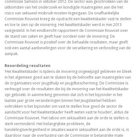
commissie Samson in oktober 2012. De sector was geschrokken van de
uitkomsten van het onderzoek en kondigde maatregelen aan die het
risico van seksueel misbruik moeten tegengaan. De onafhankelijke
Commissie Rouvoet kreeg de opdracht een kwaliteitskader vast te stellen
en toe te zien op de invoering. Het kwaliteitskader werd in mei 2013
vastgesteld. In het eindbericht rapporteert de Commissie Rouvoet over
de stand van zaken en geeft haar oordeel over de invoering. De
Commissie Rouvoet is positief over de behaalde resultaten, maar geeft
ook een aantal aanbevelingen voor de verankering en verbreding van de
aanpak.
Beoordeling resultaten
‘Het Kwaliteitskader is tijdens de invoering ongewijzigd gebleven en bleek
in het algemeen goed aan te sluiten bij de behoefte aan maatregelen van
de organisaties voor jeugdhulp en jeugdbescherming. De Commissie is
verheugd over de resultaten die bij de invoering van het Kwaliteitskader
zijn geboekt. In aanmerking genomen dat zich in het bijzonder in het
laatste jaar grote veranderingen binnen het jeugdstelsel hebben
voltrokken is het bijzonder om vast te stellen hoe goed de sector de
aandacht voor het Kwaliteitskader heeft weten vast te houden’, aldus de
Commissie Rouvoet. ‘Het taboe om seksualiteit aan de orde te stellen is
sterk verminderd. Het belangrijkste probleem, de
handelingsverlegenheid in situaties waarin seksualiteit aan de orde is, is
daardoor naar de overtuiging van de Commissie in belangrijke mate