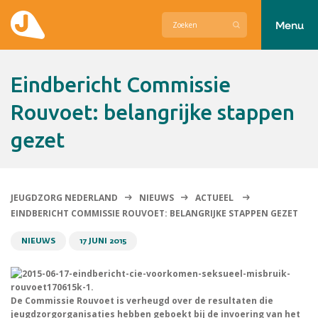
Menu
Actueel
Eindbericht Commissie
Hier zetten wij ons voor in
Rouvoet: belangrijke stappen
gezet
Over Jeugdzorg Nederland
Contact
JEUGDZORG NEDERLAND
NIEUWS
ACTUEEL
EINDBERICHT COMMISSIE ROUVOET: BELANGRIJKE STAPPEN GEZET
NIEUWS
17 JUNI 2015
De Commissie Rouvoet is verheugd over de resultaten die
jeugdzorgorganisaties hebben geboekt bij de invoering van het