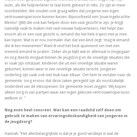
lazer, als die hulpverlener te laat komt gebeurt er niks. Zo zijn er meer
voorbeelden. We zouden ook graag willen dat jongeren een eigen
vertrouwenspersoon kunnen kiezen. Bijvoorbeeld een ‘Jouw Ingebrachte
Mentor’ (JIM) die ook kan helpen door een vast gezicht te zijn. Je krijgt
namelijk vaak te maken met veel nieuwe hulpverleners. Het helpt dan
enorm als er een vast gezicht is, iemand die het hele traject met je mee
kan lopen. Wat is er nou normaler dan dat een kind zegt: ‘mag ik iemand
die ik ken meenemen? Want ik vind het best spannend om met een
vreemd iemand te praten’. Zeker als je kijkt wat er allemaal is misgegaan
en nog steeds misgaat binnen de jeugdzorg en de onveilige situaties die
er vaak zijn ontstaan. Kinderen die uit een onveilige situatie waren
gekomen, komen weer in een onveilige situatie terecht. Jongeren
onderling zijn vaak ook niet leuk naar elkaar. Om hem te vertalen naar de
gemeente: zorg ervoor dat deze zaken geregeld zijn als noodzakelijk
onderdeel van de inkoopeisen. De gemeente moet zeggen: ‘Wij kopen
alleen zorg in van partijen waar een eigen gekozen vertrouwenspersoon
welkom is’. ”
Nog even heel concreet. Wat kan een raadslid zelf doen om
gebruik te maken van ervaringsdeskundigheid van jongeren in
de jeugdzorg?
Hannah: “Het allerbelangrijkste is dat je je goed verdiept in wat de