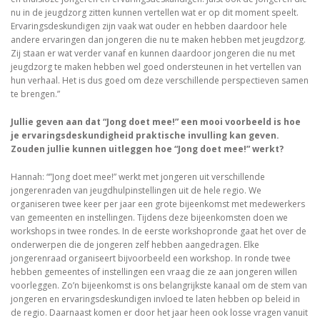
nu in de jeugdzorg zitten kunnen vertellen wat er op dit moment speelt.
Ervaringsdeskundigen zijn vaak wat ouder en hebben daardoor hele
andere ervaringen dan jongeren die nu te maken hebben met jeugdzorg.
Zij staan er wat verder vanaf en kunnen daardoor jongeren die nu met
jeugdzorg te maken hebben wel goed ondersteunen in het vertellen van
hun verhaal. Het is dus goed om deze verschillende perspectieven samen
te brengen.”
Jullie geven aan dat “Jong doet mee!” een mooi voorbeeld is hoe
je ervaringsdeskundigheid praktische invulling kan geven.
Zouden jullie kunnen uitleggen hoe “Jong doet mee!” werkt?
Hannah: “”Jong doet mee!” werkt met jongeren uit verschillende
jongerenraden van jeugdhulpinstellingen uit de hele regio. We
organiseren twee keer per jaar een grote bijeenkomst met medewerkers
van gemeenten en instellingen. Tijdens deze bijeenkomsten doen we
workshops in twee rondes. In de eerste workshopronde gaat het over de
onderwerpen die de jongeren zelf hebben aangedragen. Elke
jongerenraad organiseert bijvoorbeeld een workshop. In ronde twee
hebben gemeentes of instellingen een vraag die ze aan jongeren willen
voorleggen. Zo’n bijeenkomst is ons belangrijkste kanaal om de stem van
jongeren en ervaringsdeskundigen invloed te laten hebben op beleid in
de regio. Daarnaast komen er door het jaar heen ook losse vragen vanuit