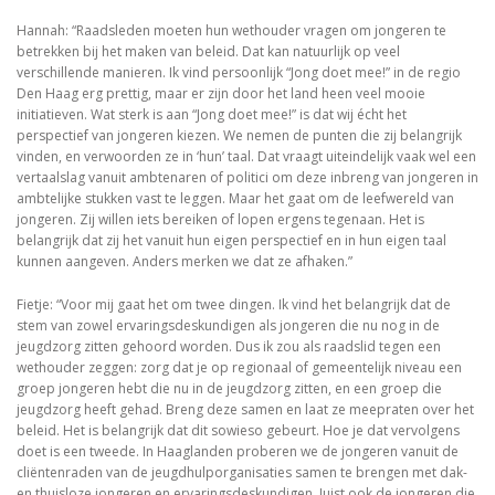
Hannah: “Raadsleden moeten hun wethouder vragen om jongeren te
betrekken bij het maken van beleid. Dat kan natuurlijk op veel
verschillende manieren. Ik vind persoonlijk “Jong doet mee!” in de regio
Den Haag erg prettig, maar er zijn door het land heen veel mooie
initiatieven. Wat sterk is aan “Jong doet mee!” is dat wij écht het
perspectief van jongeren kiezen. We nemen de punten die zij belangrijk
vinden, en verwoorden ze in ‘hun’ taal. Dat vraagt uiteindelijk vaak wel een
vertaalslag vanuit ambtenaren of politici om deze inbreng van jongeren in
ambtelijke stukken vast te leggen. Maar het gaat om de leefwereld van
jongeren. Zij willen iets bereiken of lopen ergens tegenaan. Het is
belangrijk dat zij het vanuit hun eigen perspectief en in hun eigen taal
kunnen aangeven. Anders merken we dat ze afhaken.”
Fietje: “Voor mij gaat het om twee dingen. Ik vind het belangrijk dat de
stem van zowel ervaringsdeskundigen als jongeren die nu nog in de
jeugdzorg zitten gehoord worden. Dus ik zou als raadslid tegen een
wethouder zeggen: zorg dat je op regionaal of gemeentelijk niveau een
groep jongeren hebt die nu in de jeugdzorg zitten, en een groep die
jeugdzorg heeft gehad. Breng deze samen en laat ze meepraten over het
beleid. Het is belangrijk dat dit sowieso gebeurt. Hoe je dat vervolgens
doet is een tweede. In Haaglanden proberen we de jongeren vanuit de
cliëntenraden van de jeugdhulporganisaties samen te brengen met dak-
en thuisloze jongeren en ervaringsdeskundigen. Juist ook de jongeren die