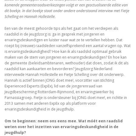
komende gemeenteraadsverkiezingen volgt er een geactualiseerde editie van
dit boekje. In dat boekje staat onder andere onderstaand interview met Fietje
Schelling en Hannah Hollestelle.
Een van de meest gehoorde tips als het gaat om het verdiepen als
raadslid in de jeugdzorg is: ga in gesprek met jongeren en
ervaringsdeskundigen en luister naar wat ze te vertellen hebben. Dat
roept bij (nieuwe) raadsleden vanzelfsprekend een aantal vragen op. Wat
is ervaringsdeskundigheid? Hoe kan ik als raadslid optimaal gebruik
maken van de stem van jongeren en ervaringsdeskundigen? En hoe kan
de gemeente (beleidsambtenaren, wethouder) dat doen, zodat ik dit als
raadslid kan aankaarten en bevorderen? Jeugdzorg Nederland
interviewde Hannah Hollestelle en Fietje Schelling over dit onderwerp.
Hannah is actief binnen JONG doet mee!, voorzitter van stichting
Experienced Experts (ExpEx), lid van de jongerenraad van
Jeugdbescherming Rotterdam-Rijnmond, en ervaringswerker bij
Parnassiagroep. Fietje is ondersteuner bij JONG doet mee!, en richtte in
2013 samen met anderen ExpEx op als platform voor
ervaringsdeskundigheid in de jeugdhulp.
Om te beginnen: neem ons eens mee. Wat móét een raadslid
weten over het inzetten van ervaringsdeskundigheid in de
jeugdhulp?