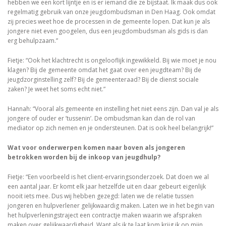
hebben we een kort lijntje en is er iemand die ze bijstaat. Ik maak dus ook
regelmatig gebruik van onze jeugdombudsman in Den Haag. Ook omdat
zij precies weet hoe de processen in de gemeente lopen. Dat kun je als
jongere niet even googelen, dus een jeugdombudsman als gids is dan
erg behulpzaam.”
Fietje: “Ook het klachtrecht is ongelooflijk ingewikkeld. Bij wie moet je nou
klagen? Bij de gemeente omdat het gaat over een jeugdteam? Bij de
jeugdzorginstelling zelf? Bij de gemeenteraad? Bij de dienst sociale
zaken? Je weet het soms echt niet.”
Hannah: “Vooral als gemeente en instelling het niet eens zijn. Dan val je als
jongere of ouder er ’tussenin’. De ombudsman kan dan de rol van
mediator op zich nemen en je ondersteunen. Dat is ook heel belangrijk!”
Wat voor onderwerpen komen naar boven als jongeren
betrokken worden bij de inkoop van jeugdhulp?
Fietje: “Een voorbeeld is het client-ervaringsonderzoek. Dat doen we al
een aantal jaar. Er komt elk jaar hetzelfde uit en daar gebeurt eigenlijk
nooit iets mee. Dus wij hebben gezegd: laten we de relatie tussen
jongeren en hulpverlener gelijkwaardig maken. Laten we in het begin van
het hulpverleningstraject een contractje maken waarin we afspraken
maken over gelijkwaardigheid. Want als ik te laat kom krijg ik op mijn