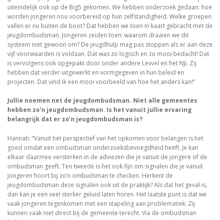
uiteindelijk ook op de Big5 gekomen. We hebben onderzoek gedaan: hoe
worden jongeren nou voorbereid op hun zelfstandigheid. Welke groepen
vallen er nu buiten de boot? Dat hebben we toen in kaart gebracht met de
jeugdombudsman. Jongeren zeiden toen: waarom draaien we dit
systeem niet gewoon om? De jeugdhulp mag pas stoppen als er aan deze
vijf voorwaarden is voldaan. Dat was zo logisch en zo mooi bedacht! Dat
is vervolgens ook opgepakt door onder andere Levvel en het NJi. Zij
hebben dat verder uitgewerkt en vormgegeven in hun beleid en
projecten. Dat vind ik een mooi voorbeeld van hoe het anders kan!”
Jullie noemen net de jeugdombudsman. Niet alle gemeentes
hebben zo’n jeugdombudsman. Is het vanuit jullie ervaring
belangrijk dat er zo’n jeugdombudsman is?
Hannah: “Vanuit het perspectief van het opkomen voor belangen is het
goed omdat een ombudsman onderzoeksbevoegdheid heeft. Je kan
elkaar daarmee versterken in de adviezen die je vanuit de jongere of de
ombudsman geeft. Ten tweede is het ook fijn om signalen die je vanuit
jongeren hoort bij zo’n ombudsman te checken. Herkent de
jeugdombudsman deze signalen ook uit de praktijk? Als dat het geval is,
dan kan je een veel sterker geluid laten horen. Het laatste punt is dat we
vaak jongeren tegenkomen met een stapeling aan problematiek. Zij
kunnen vaak niet direct bij de gemeente terecht. Via de ombudsman