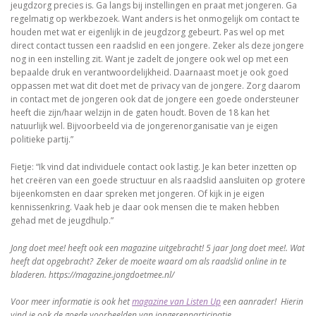
jeugdzorg precies is. Ga langs bij instellingen en praat met jongeren. Ga
regelmatig op werkbezoek. Want anders is het onmogelijk om contact te
houden met wat er eigenlijk in de jeugdzorg gebeurt. Pas wel op met
direct contact tussen een raadslid en een jongere. Zeker als deze jongere
nog in een instelling zit. Want je zadelt de jongere ook wel op met een
bepaalde druk en verantwoordelijkheid. Daarnaast moet je ook goed
oppassen met wat dit doet met de privacy van de jongere. Zorg daarom
in contact met de jongeren ook dat de jongere een goede ondersteuner
heeft die zijn/haar welzijn in de gaten houdt. Boven de 18 kan het
natuurlijk wel. Bijvoorbeeld via de jongerenorganisatie van je eigen
politieke partij.”
Fietje: “Ik vind dat individuele contact ook lastig. Je kan beter inzetten op
het creëren van een goede structuur en als raadslid aansluiten op grotere
bijeenkomsten en daar spreken met jongeren. Of kijk in je eigen
kennissenkring. Vaak heb je daar ook mensen die te maken hebben
gehad met de jeugdhulp.”
Jong doet mee! heeft ook een magazine uitgebracht! 5 jaar Jong doet mee!. Wat
heeft dat opgebracht? Zeker de moeite waard om als raadslid online in te
bladeren. https://magazine.jongdoetmee.nl/
Voor meer informatie is ook het
magazine van Listen Up
een aanrader! Hierin
vind je ook de goede voorbeelden van jongerenparticipatie.