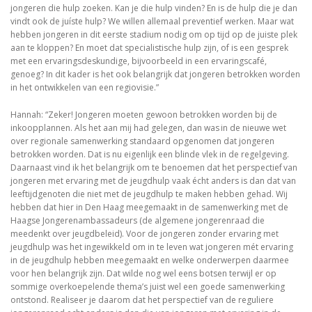
jongeren die hulp zoeken. Kan je die hulp vinden? En is de hulp die je dan
vindt ook de juíste hulp? We willen allemaal preventief werken. Maar wat
hebben jongeren in dit eerste stadium nodig om op tijd op de juiste plek
aan te kloppen? En moet dat specialistische hulp zijn, of is een gesprek
met een ervaringsdeskundige, bijvoorbeeld in een ervaringscafé,
genoeg? In dit kader is het ook belangrijk dat jongeren betrokken worden
in het ontwikkelen van een regiovisie.”
Hannah: “Zeker! Jongeren moeten gewoon betrokken worden bij de
inkoopplannen. Als het aan mij had gelegen, dan was in de nieuwe wet
over regionale samenwerking standaard opgenomen dat jongeren
betrokken worden. Dat is nu eigenlijk een blinde vlek in de regelgeving.
Daarnaast vind ik het belangrijk om te benoemen dat het perspectief van
jongeren met ervaring met de jeugdhulp vaak écht anders is dan dat van
leeftijdgenoten die niet met de jeugdhulp te maken hebben gehad. Wij
hebben dat hier in Den Haag meegemaakt in de samenwerking met de
Haagse Jongerenambassadeurs (de algemene jongerenraad die
meedenkt over jeugdbeleid). Voor de jongeren zonder ervaring met
jeugdhulp was het ingewikkeld om in te leven wat jongeren mét ervaring
in de jeugdhulp hebben meegemaakt en welke onderwerpen daarmee
voor hen belangrijk zijn. Dat wilde nog wel eens botsen terwijl er op
sommige overkoepelende thema’s juist wel een goede samenwerking
ontstond. Realiseer je daarom dat het perspectief van de reguliere