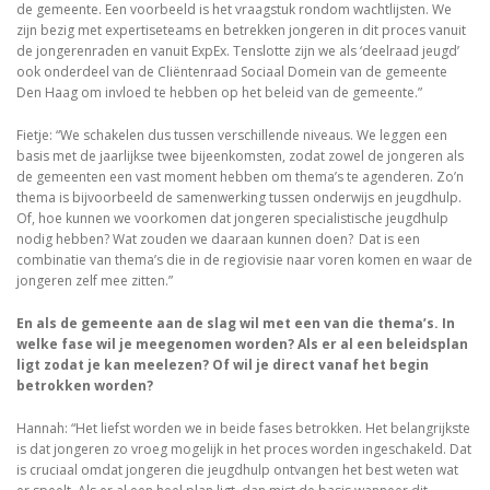
de gemeente. Een voorbeeld is het vraagstuk rondom wachtlijsten. We
zijn bezig met expertiseteams en betrekken jongeren in dit proces vanuit
de jongerenraden en vanuit ExpEx. Tenslotte zijn we als ‘deelraad jeugd’
ook onderdeel van de Cliëntenraad Sociaal Domein van de gemeente
Den Haag om invloed te hebben op het beleid van de gemeente.”
Fietje: “We schakelen dus tussen verschillende niveaus. We leggen een
basis met de jaarlijkse twee bijeenkomsten, zodat zowel de jongeren als
de gemeenten een vast moment hebben om thema’s te agenderen. Zo’n
thema is bijvoorbeeld de samenwerking tussen onderwijs en jeugdhulp.
Of, hoe kunnen we voorkomen dat jongeren specialistische jeugdhulp
nodig hebben? Wat zouden we daaraan kunnen doen? Dat is een
combinatie van thema’s die in de regiovisie naar voren komen en waar de
jongeren zelf mee zitten.”
En als de gemeente aan de slag wil met een van die thema’s. In
welke fase wil je meegenomen worden? Als er al een beleidsplan
ligt zodat je kan meelezen? Of wil je direct vanaf het begin
betrokken worden?
Hannah: “Het liefst worden we in beide fases betrokken. Het belangrijkste
is dat jongeren zo vroeg mogelijk in het proces worden ingeschakeld. Dat
is cruciaal omdat jongeren die jeugdhulp ontvangen het best weten wat