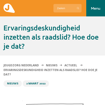
Menu
Actueel
Ervaringsdeskundigheid
Hier zetten wij ons voor in
inzetten als raadslid? Hoe doe
je dat?
Over Jeugdzorg Nederland
Contact
JEUGDZORG NEDERLAND
NIEUWS
ACTUEEL
ERVARINGSDESKUNDIGHEID INZETTEN ALS RAADSLID? HOE DOE JE
DAT?
NIEUWS
2 MAART 2022