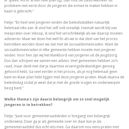
er speelt. Als er al een heel plan ligt, dan mist de basis wanneer dit
probleem niet eerst door de jongeren die ermee te maken hebben in
kaart is gebracht.”
Fietje: “En heel veel jongeren vinden die beleidsstukken natuurlijk
helemaal niks aan. Ik vind het zelf ook vreselijk. Hannah wordt blij van
meepraten over inkoop, ik vind het verschrikkelijk als we daarop moeten
adviseren. Maar we doen het wel! En als we in dat deel van het proces
betrokken worden doen we dat met de sociaaldomeinraden. Want de
sociaaldomeinraden in elke gemeente hebben moeite met jongeren
vinden. Voor hen zijn wij het klankbord van jongeren uit de jeugdzorg.
Dus dan schrijven we samen een advies. Veel gemeenten hebben zo’n
raad, maar denk niet dat je daarmee ervaringsdeskundigen genoeg
gehoord hebt. Ga veel eerder in het proces, als je nog helemaal geen
kant-en-klaar plan hebt liggen met deze jongeren praten. Maak daarna de
beleidsslag zodat je weet dat je met de goede vragen en onderwerpen
bezig bent.”
Welke thema’s zijn daarin belangrijk om zo snel mogelijk
jongeren in te betrekken?
Fietje: “Juist voor gemeenteraadsleden is ’toegang’ een belangrijk
onderwerp. Daar ga je als gemeente over en daar kun je als
gemeenteraadslid dus echt iets mee. Ga daarom nou eens praten met