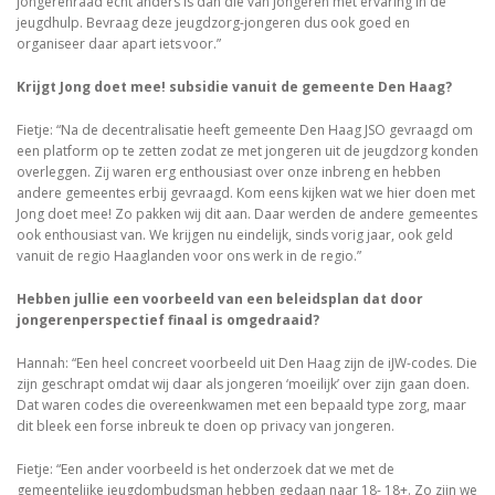
jongerenraad echt anders is dan die van jongeren met ervaring in de
jeugdhulp. Bevraag deze jeugdzorg-jongeren dus ook goed en
organiseer daar apart iets voor.”
Krijgt Jong doet mee! subsidie vanuit de gemeente Den Haag?
Fietje: “Na de decentralisatie heeft gemeente Den Haag JSO gevraagd om
een platform op te zetten zodat ze met jongeren uit de jeugdzorg konden
overleggen. Zij waren erg enthousiast over onze inbreng en hebben
andere gemeentes erbij gevraagd. Kom eens kijken wat we hier doen met
Jong doet mee! Zo pakken wij dit aan. Daar werden de andere gemeentes
ook enthousiast van. We krijgen nu eindelijk, sinds vorig jaar, ook geld
vanuit de regio Haaglanden voor ons werk in de regio.”
Hebben jullie een voorbeeld van een beleidsplan dat door
jongerenperspectief finaal is omgedraaid?
Hannah: “Een heel concreet voorbeeld uit Den Haag zijn de iJW-codes. Die
zijn geschrapt omdat wij daar als jongeren ‘moeilijk’ over zijn gaan doen.
Dat waren codes die overeenkwamen met een bepaald type zorg, maar
dit bleek een forse inbreuk te doen op privacy van jongeren.
Fietje: “Een ander voorbeeld is het onderzoek dat we met de
gemeentelijke jeugdombudsman hebben gedaan naar 18- 18+. Zo zijn we