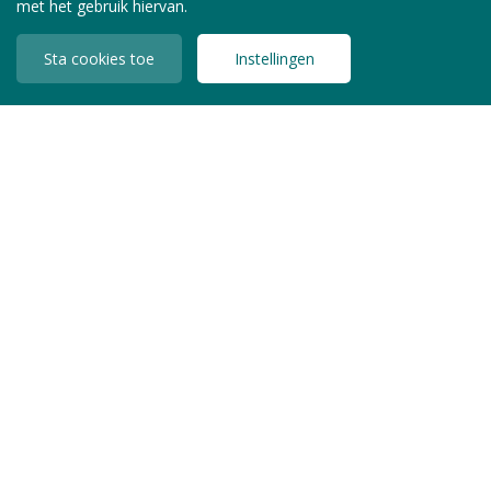
met het gebruik hiervan.
Sta cookies toe
Instellingen
INLOGGEN LEDEN
Copyright © 2026 Jeugdzorg Nederland
Privacy Statement
Algemene Voorwaarden