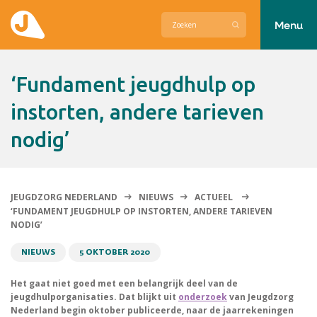
Menu
Actueel
‘Fundament jeugdhulp op
Hier zetten wij ons voor in
instorten, andere tarieven
nodig’
Over Jeugdzorg Nederland
Contact
JEUGDZORG NEDERLAND
NIEUWS
ACTUEEL
‘FUNDAMENT JEUGDHULP OP INSTORTEN, ANDERE TARIEVEN
NODIG’
NIEUWS
5 OKTOBER 2020
Het gaat niet goed met een belangrijk deel van de
jeugdhulporganisaties. Dat blijkt uit
onderzoek
van Jeugdzorg
Nederland begin oktober publiceerde, naar de jaarrekeningen