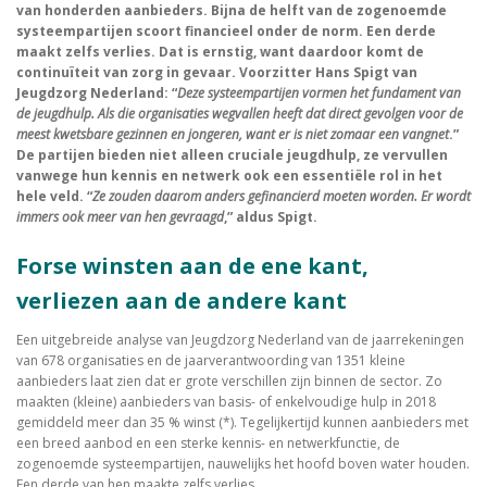
van honderden aanbieders. Bijna de helft van de zogenoemde
systeempartijen scoort financieel onder de norm. Een derde
maakt zelfs verlies. Dat is ernstig, want daardoor komt de
continuïteit van zorg in gevaar. Voorzitter Hans Spigt van
Jeugdzorg Nederland: “
Deze systeempartijen vormen het fundament van
de jeugdhulp. Als die organisaties wegvallen heeft dat direct gevolgen voor de
meest kwetsbare gezinnen en jongeren, want er is niet zomaar een vangnet
.”
De partijen bieden niet alleen cruciale jeugdhulp, ze vervullen
vanwege hun kennis en netwerk ook een essentiële rol in het
hele veld. “
Ze zouden daarom anders gefinancierd moeten worden. Er wordt
immers ook meer van hen gevraagd
,” aldus Spigt.
Forse winsten aan de ene kant,
verliezen aan de andere kant
Een uitgebreide analyse van Jeugdzorg Nederland van de jaarrekeningen
van 678 organisaties en de jaarverantwoording van 1351 kleine
aanbieders laat zien dat er grote verschillen zijn binnen de sector. Zo
maakten (kleine) aanbieders van basis- of enkelvoudige hulp in 2018
gemiddeld meer dan 35 % winst (*). Tegelijkertijd kunnen aanbieders met
een breed aanbod en een sterke kennis- en netwerkfunctie, de
zogenoemde systeempartijen, nauwelijks het hoofd boven water houden.
Een derde van hen maakte zelfs verlies.