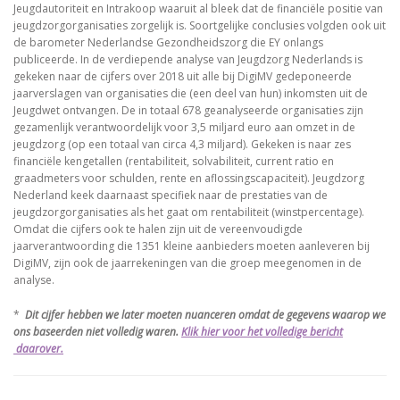
Jeugdautoriteit en Intrakoop waaruit al bleek dat de financiële positie van
jeugdzorgorganisaties zorgelijk is. Soortgelijke conclusies volgden ook uit
de barometer Nederlandse Gezondheidszorg die EY onlangs
publiceerde. In de verdiepende analyse van Jeugdzorg Nederlands is
gekeken naar de cijfers over 2018 uit alle bij DigiMV gedeponeerde
jaarverslagen van organisaties die (een deel van hun) inkomsten uit de
Jeugdwet ontvangen. De in totaal 678 geanalyseerde organisaties zijn
gezamenlijk verantwoordelijk voor 3,5 miljard euro aan omzet in de
jeugdzorg (op een totaal van circa 4,3 miljard). Gekeken is naar zes
financiële kengetallen (rentabiliteit, solvabiliteit, current ratio en
graadmeters voor schulden, rente en aflossingscapaciteit). Jeugdzorg
Nederland keek daarnaast specifiek naar de prestaties van de
jeugdzorgorganisaties als het gaat om rentabiliteit (winstpercentage).
Omdat die cijfers ook te halen zijn uit de vereenvoudigde
jaarverantwoording die 1351 kleine aanbieders moeten aanleveren bij
DigiMV, zijn ook de jaarrekeningen van die groep meegenomen in de
analyse.
*
Dit cijfer hebben we later moeten nuanceren omdat de gegevens waarop we
ons baseerden niet volledig waren.
Klik hier voor het volledige bericht
daarover.