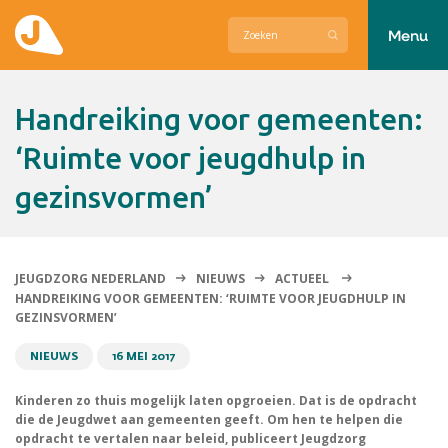
Menu
Actueel
Handreiking voor gemeenten:
Hier zetten wij ons voor in
‘Ruimte voor jeugdhulp in
gezinsvormen’
Over Jeugdzorg Nederland
Contact
JEUGDZORG NEDERLAND
NIEUWS
ACTUEEL
HANDREIKING VOOR GEMEENTEN: ‘RUIMTE VOOR JEUGDHULP IN
GEZINSVORMEN’
NIEUWS
16 MEI 2017
Kinderen zo thuis mogelijk laten opgroeien. Dat is de opdracht
die de Jeugdwet aan gemeenten geeft. Om hen te helpen die
opdracht te vertalen naar beleid, publiceert Jeugdzorg