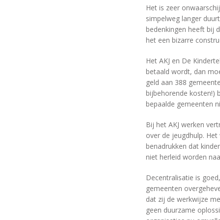
Het is zeer onwaarschi
simpelweg langer duu
bedenkingen heeft bij d
het een bizarre construc
Het AKJ en De Kindertel
betaald wordt, dan moe
geld aan 388 gemeente
bijbehorende kosten!) 
bepaalde gemeenten nie
Bij het AKJ werken ver
over de jeugdhulp. Het
benadrukken dat kinder
niet herleid worden na
Decentralisatie is goed
gemeenten overgeheveld
dat zij de werkwijze me
geen duurzame oplossin