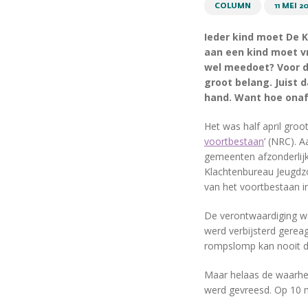
COLUMN
11 MEI 2
Ieder kind moet De K
aan een kind moet v
wel meedoet? Voor d
groot belang. Juist d
hand. Want hoe onafh
Het was half april groot
voortbestaan
’ (NRC). 
gemeenten afzonderlijk.
Klachtenbureau Jeugdz
van het voortbestaan i
De verontwaardiging w
werd verbijsterd gerea
rompslomp kan nooit de
Maar helaas de waarheid
werd gevreesd. Op 10 