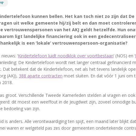
017
indertelefoon kunnen bellen. Het kan toch niet zo zijn dat De
ragen uit welke gemeente hij/zij belt en dan moet controler
e vertrouwenspersonen van het AKJ geldt hetzelfde. Hun onaf
aarom ligt landelijke financiering ook in een gedecentraliseer
ankelijk is een ‘lokale’ vertrouwenspersoon-organisatie?
 nieuws: ‘
Kindertelefoon luidt noodklok over voortbestaan
’ (NOS) en ‘
Aanleiding: De Kindertelefoon wordt niet langer centraal gefinancierd
 Dat betekent dat de Kindertelefoon, net als het tevens landelijk op
org (AKJ),
388 aparte contracten
moet sluiten. En dat vóór 1 juni om t
n 2018.
as groot. Verschillende Tweede Kamerleden stelden al vragen en oo
geerd: dit moest een weeffout in de Jeugdwet zijn, zoveel onnodige b
 bedoeling van zijn.
 is anders. Alle verontwaardiging ten spijt, een maand later blijkt d
mei waren er welgeteld pas zes door gemeenten ondertekende contra