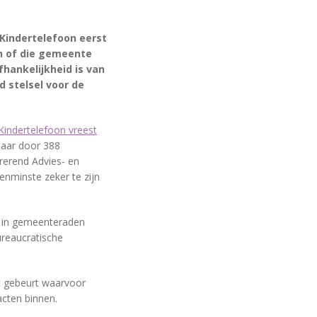
 Kindertelefoon eerst
en of die gemeente
hankelijkheid is van
d stelsel voor de
Kindertelefoon vreest
 maar door 388
ererend Advies- en
enminste zeker te zijn
k in gemeenteraden
ureaucratische
at gebeurt waarvoor
cten binnen.