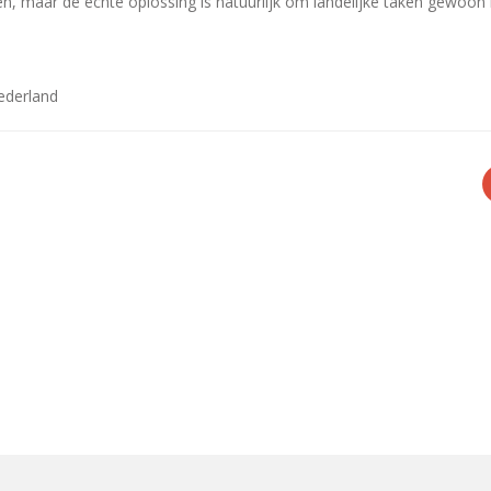
n, maar de echte oplossing is natuurlijk om landelijke taken gewoon la
ederland