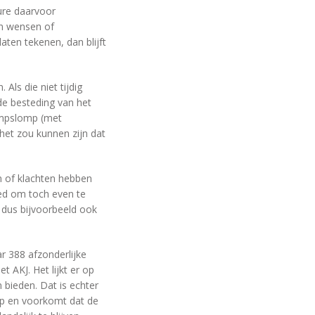
ure daarvoor
n wensen of
aten tekenen, dan blijft
Als die niet tijdig
de besteding van het
ompslomp (met
het zou kunnen zijn dat
n of klachten hebben
oed om toch even te
 dus bijvoorbeeld ook
r 388 afzonderlijke
AKJ. Het lijkt er op
 bieden. Dat is echter
op en voorkomt dat de