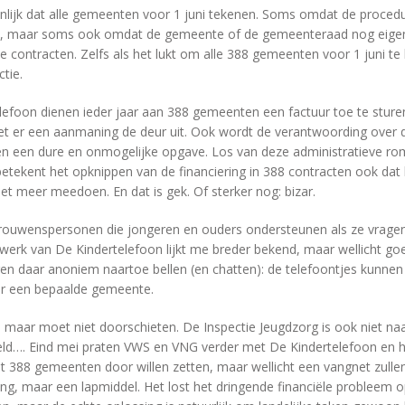
jnlijk dat alle gemeenten voor 1 juni tekenen. Soms omdat de proced
rt, maar soms ook omdat de gemeente of de gemeenteraad nog eige
e contracten. Zelfs als het lukt om alle 388 gemeenten voor 1 juni te l
tie.
efoon dienen ieder jaar aan 388 gemeenten een factuur toe te sturen. 
t er een aanmaning de deur uit. Ook wordt de verantwoording over 
n een dure en onmogelijke opgave. Los van deze administratieve r
betekent het opknippen van de financiering in 388 contracten ook dat 
t meer meedoen. En dat is gek. Of sterker nog: bizar.
trouwenspersonen die jongeren en ouders ondersteunen als ze vrage
 werk van De Kindertelefoon lijkt me breder bekend, maar wellicht g
en daar anoniem naartoe bellen (en chatten): de telefoontjes kunnen
ar een bepaalde gemeente.
, maar moet niet doorschieten. De Inspectie Jeugdzorg is ook niet naa
…. Eind mei praten VWS en VNG verder met De Kindertelefoon en het 
t 388 gemeenten door willen zetten, maar wellicht een vangnet zullen
g, maar een lapmiddel. Het lost het dringende financiële probleem 