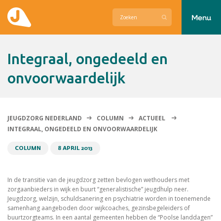
Menu
Actueel
Integraal, ongedeeld en
Hier zetten wij ons voor in
onvoorwaardelijk
Over Jeugdzorg Nederland
Contact
JEUGDZORG NEDERLAND
COLUMN
ACTUEEL
INTEGRAAL, ONGEDEELD EN ONVOORWAARDELIJK
COLUMN
8 APRIL 2013
In de transitie van de jeugdzorg zetten bevlogen wethouders met
zorgaanbieders in wijk en buurt “generalistische” jeugdhulp neer.
Jeugdzorg, welzijn, schuldsanering en psychiatrie worden in toenemende
samenhang aangeboden door wijkcoaches, gezinsbegeleiders of
buurtzorgteams. In een aantal gemeenten hebben de “Poolse landdagen”