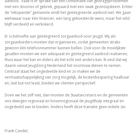
aanbod.. Vaak is er sprake van een combinatie van gedragsproblemen
met een stoornis of gebrek, gepaard met een zwak gezinssysteem. Echter
de “inkopende” gemeente vindt het geïntegreerde aanbod niet. We gaan
weliswaar naar één financier, een lang gekoesterde wens, maar het veld
blijft verdeeld en verkokerd.
Er is behoefte aan geïntegreerd zorgaanbod voor jeugd. Wij als
zorgaanbieders moeten dat organiseren, zodat gemeenten straks
gewoon één telefoonnummer kunnen bellen. Ook voor de moeilijkste
gevallen moeten we een adequaat en geïntegreerd aanbod realiseren;
thuis waar het kan en elders als het echt niet anders kan. Ik vind dat wij
daarin vanuit Jeugdzorg Nederland het voortouw dienen te nemen.
Centraal staat het ongedeelde kind en zo maken we de
vermaatschappelijking van zorg mogelijk, de kostenbesparing haalbaar
en, last but not least, bieden we cliënten perspectief.
Doen we het zelf niet, dan moeten de Staatsecretaris en de gemeenten
ons dwingen regionaal en bovenregionaal de jeugdhulp integraal en
ongedeeld aan te bieden. Anders heeft deze transitie geen enkele zin.
Frank Candel,