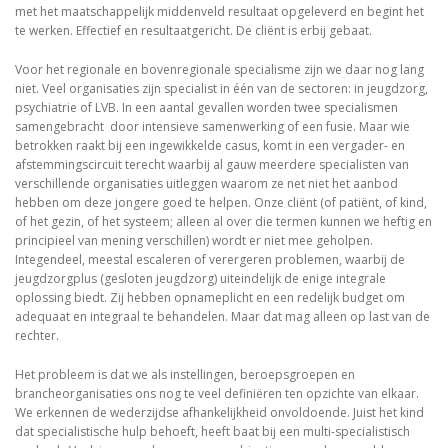
met het maatschappelijk middenveld resultaat opgeleverd en begint het
te werken. Effectief en resultaatgericht. De cliënt is erbij gebaat.
Voor het regionale en bovenregionale specialisme zijn we daar nog lang
niet. Veel organisaties zijn specialist in één van de sectoren: in jeugdzorg,
psychiatrie of LVB. In een aantal gevallen worden twee specialismen
samengebracht door intensieve samenwerking of een fusie. Maar wie
betrokken raakt bij een ingewikkelde casus, komt in een vergader- en
afstemmingscircuit terecht waarbij al gauw meerdere specialisten van
verschillende organisaties uitleggen waarom ze net niet het aanbod
hebben om deze jongere goed te helpen. Onze cliënt (of patiënt, of kind,
of het gezin, of het systeem; alleen al over die termen kunnen we heftig en
principieel van mening verschillen) wordt er niet mee geholpen.
Integendeel, meestal escaleren of verergeren problemen, waarbij de
jeugdzorgplus (gesloten jeugdzorg) uiteindelijk de enige integrale
oplossing biedt. Zij hebben opnameplicht en een redelijk budget om
adequaat en integraal te behandelen. Maar dat mag alleen op last van de
rechter.
Het probleem is dat we als instellingen, beroepsgroepen en
brancheorganisaties ons nog te veel definiëren ten opzichte van elkaar.
We erkennen de wederzijdse afhankelijkheid onvoldoende. Juist het kind
dat specialistische hulp behoeft, heeft baat bij een multi-specialistisch