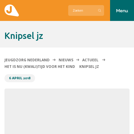
Menu
Actueel
Knipsel jz
Hier zetten wij ons voor in
Over Jeugdzorg Nederland
JEUGDZORG NEDERLAND
NIEUWS
ACTUEEL
HET IS NU (KWALI)TIJD VOOR HET KIND
KNIPSEL JZ
Contact
6 APRIL 2018