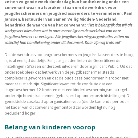
zetten volgende week donderdag hun handtekening onder een
convenant waarin afspraken staan om de werkdruk voor
jeugdbeschermers en jeugdreclasseerders te verminderen. Paul
Janssen, bestuurder van Samen Veilig Midden-Nederland,
benadrukt de waarde van het convenant: “
Het is belangrijk dat wij als
werkgevers alles doen wat in onze macht ligt om de werkdruk van onze
jeugdbeschermers te verlagen. Alle jeugdbeschermingsorganisaties zetten nu
collectief hun handtekening onder dit document. Daar zijn wij trots op!
”
Dat de werkdruk voor jeugdbeschermers en jeugdreclasseerders te hoog
is, is al een tijd duidelijk. Een jaar geleden lieten de Gecertificeerde
Instellingen (GI’s) een onderzoek uitvoeren door Significant Public. Uit dat
onderzoek bleek dat het werk van de jeugdbeschermer steeds
complexer is geworden en dat de oude caseloadnormen hierdoor niet
meer realistisch zijn. Significant kwam tot de conclusie dat een
jeugdbeschermer 12 kinderen met een kinderbeschermingsmaatregel
onder zijn hoede kan nemen (gebaseerd op ondertoezichtstellingen). De
gemiddelde caseload op organisatieniveau (die de komende periode in
het kader van dit convenant gemonitord zal worden) ligt nu nog
beduidend hoger.
Belang van kinderen voorop