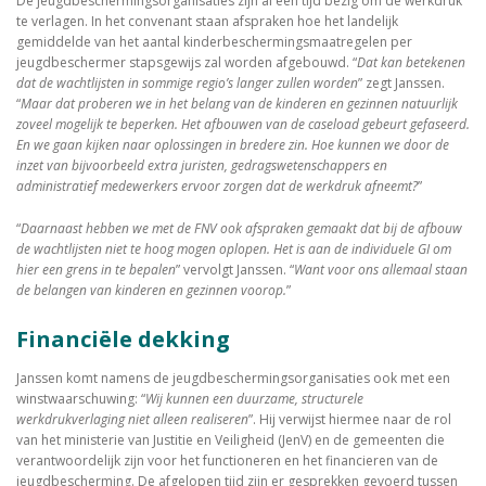
De jeugdbeschermingsorganisaties zijn al een tijd bezig om de werkdruk
te verlagen. In het convenant staan afspraken hoe het landelijk
gemiddelde van het aantal kinderbeschermingsmaatregelen per
jeugdbeschermer stapsgewijs zal worden afgebouwd. “
Dat kan betekenen
dat de wachtlijsten in sommige regio’s langer zullen worden
” zegt Janssen.
“
Maar dat proberen we in het belang van de kinderen en gezinnen natuurlijk
zoveel mogelijk te beperken. Het afbouwen van de caseload gebeurt gefaseerd.
En we gaan kijken naar oplossingen in bredere zin. Hoe kunnen we door de
inzet van bijvoorbeeld extra juristen, gedragswetenschappers en
administratief medewerkers ervoor zorgen dat de werkdruk afneemt?
”
“
Daarnaast hebben we met de FNV ook afspraken gemaakt dat bij de afbouw
de wachtlijsten niet te hoog mogen oplopen. Het is aan de individuele GI om
hier een grens in te bepalen
” vervolgt Janssen. “
Want voor ons allemaal staan
de belangen van kinderen en gezinnen voorop.
”
Financiële dekking
Janssen komt namens de jeugdbeschermingsorganisaties ook met een
winstwaarschuwing: “
Wij kunnen een duurzame, structurele
werkdrukverlaging niet alleen realiseren
”. Hij verwijst hiermee naar de rol
van het ministerie van Justitie en Veiligheid (JenV) en de gemeenten die
verantwoordelijk zijn voor het functioneren en het financieren van de
jeugdbescherming. De afgelopen tijd zijn er gesprekken gevoerd tussen