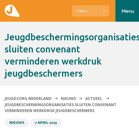
Menu
Actueel
Jeugdbeschermingsorganisaties
Hier zetten wij ons voor in
sluiten convenant
verminderen werkdruk
Over Jeugdzorg Nederland
jeugdbeschermers
Contact
JEUGDZORG NEDERLAND
NIEUWS
ACTUEEL
JEUGDBESCHERMINGSORGANISATIES SLUITEN CONVENANT
VERMINDEREN WERKDRUK JEUGDBESCHERMERS
NIEUWS
7 APRIL 2023