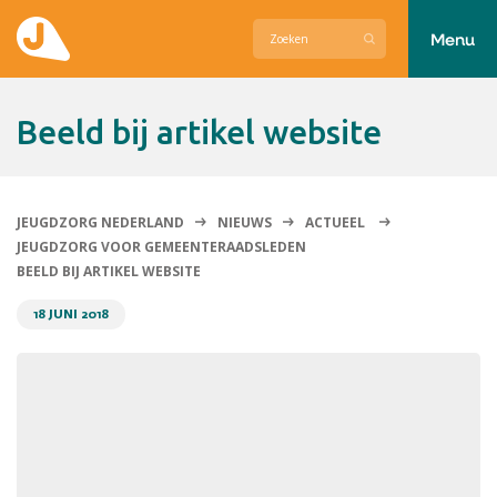
Menu
Actueel
beeld bij artikel website
Hier zetten wij ons voor in
Over Jeugdzorg Nederland
JEUGDZORG NEDERLAND
NIEUWS
ACTUEEL
JEUGDZORG VOOR GEMEENTERAADSLEDEN
Contact
BEELD BIJ ARTIKEL WEBSITE
18 JUNI 2018