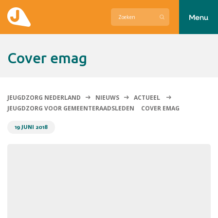
Menu
Actueel
cover emag
Hier zetten wij ons voor in
Over Jeugdzorg Nederland
JEUGDZORG NEDERLAND
NIEUWS
ACTUEEL
JEUGDZORG VOOR GEMEENTERAADSLEDEN
COVER EMAG
Contact
19 JUNI 2018