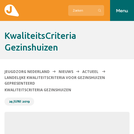
Menu
Actueel
KwaliteitsCriteria
Hier zetten wij ons voor in
Gezinshuizen
Over Jeugdzorg Nederland
Contact
JEUGDZORG NEDERLAND
NIEUWS
ACTUEEL
LANDELIJKE KWALITEITSCRITERIA VOOR GEZINSHUIZEN
GEPRESENTEERD
KWALITEITSCRITERIA GEZINSHUIZEN
24 JUNI 2019