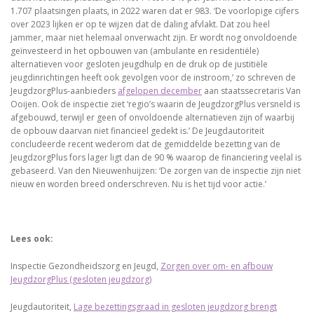
1.707 plaatsingen plaats, in 2022 waren dat er 983. ‘De voorlopige cijfers
over 2023 lijken er op te wijzen dat de daling afvlakt. Dat zou heel
jammer, maar niet helemaal onverwacht zijn. Er wordt nog onvoldoende
geïnvesteerd in het opbouwen van (ambulante en residentiële)
alternatieven voor gesloten jeugdhulp en de druk op de justitiële
jeugdinrichtingen heeft ook gevolgen voor de instroom,’ zo schreven de
JeugdzorgPlus-aanbieders
afgelopen december
aan staatssecretaris Van
Ooijen. Ook de inspectie ziet ‘regio’s waarin de JeugdzorgPlus versneld is
afgebouwd, terwijl er geen of onvoldoende alternatieven zijn of waarbij
de opbouw daarvan niet financieel gedekt is.’ De Jeugdautoriteit
concludeerde recent wederom dat de gemiddelde bezetting van de
JeugdzorgPlus fors lager ligt dan de 90 % waarop de financiering veelal is
gebaseerd. Van den Nieuwenhuijzen: ‘De zorgen van de inspectie zijn niet
nieuw en worden breed onderschreven. Nu is het tijd voor actie.’
Lees ook:
Inspectie Gezondheidszorg en Jeugd,
Zorgen over om- en afbouw
JeugdzorgPlus (gesloten jeugdzorg)
Jeugdautoriteit,
Lage bezettingsgraad in gesloten jeugdzorg brengt