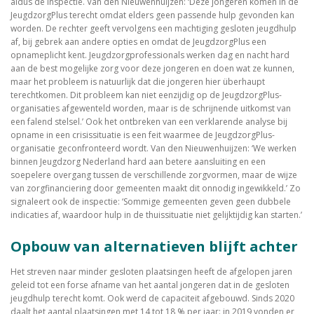
aldus de inspectie. Van den Nieuwenhuijzen: ‘Deze jongeren komen in de
JeugdzorgPlus terecht omdat elders geen passende hulp gevonden kan
worden. De rechter geeft vervolgens een machtiging gesloten jeugdhulp
af, bij gebrek aan andere opties en omdat de JeugdzorgPlus een
opnameplicht kent. Jeugdzorgprofessionals werken dag en nacht hard
aan de best mogelijke zorg voor deze jongeren en doen wat ze kunnen,
maar het probleem is natuurlijk dat die jongeren hier überhaupt
terechtkomen. Dit probleem kan niet eenzijdig op de JeugdzorgPlus-
organisaties afgewenteld worden, maar is de schrijnende uitkomst van
een falend stelsel.’ Ook het ontbreken van een verklarende analyse bij
opname in een crisissituatie is een feit waarmee de JeugdzorgPlus-
organisatie geconfronteerd wordt. Van den Nieuwenhuijzen: ‘We werken
binnen Jeugdzorg Nederland hard aan betere aansluiting en een
soepelere overgang tussen de verschillende zorgvormen, maar de wijze
van zorgfinanciering door gemeenten maakt dit onnodig ingewikkeld.’ Zo
signaleert ook de inspectie: ‘Sommige gemeenten geven geen dubbele
indicaties af, waardoor hulp in de thuissituatie niet gelijktijdig kan starten.’
Opbouw van alternatieven blijft achter
Het streven naar minder gesloten plaatsingen heeft de afgelopen jaren
geleid tot een forse afname van het aantal jongeren dat in de gesloten
jeugdhulp terecht komt. Ook werd de capaciteit afgebouwd. Sinds 2020
daalt het aantal plaatsingen met 14 tot 18 % per jaar: in 2019 vonden er