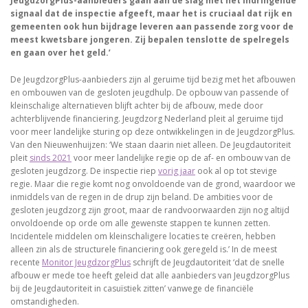
JeugdzorgPlus-aanbieders gaan aan de slag met het indringende
signaal dat de inspectie afgeeft, maar het is cruciaal dat rijk en
gemeenten ook hun bijdrage leveren aan passende zorg voor de
meest kwetsbare jongeren. Zij bepalen tenslotte de spelregels
en gaan over het geld.’
De JeugdzorgPlus-aanbieders zijn al geruime tijd bezig met het afbouwen
en ombouwen van de gesloten jeugdhulp. De opbouw van passende of
kleinschalige alternatieven blijft achter bij de afbouw, mede door
achterblijvende financiering. Jeugdzorg Nederland pleit al geruime tijd
voor meer landelijke sturing op deze ontwikkelingen in de JeugdzorgPlus.
Van den Nieuwenhuijzen: ‘We staan daarin niet alleen. De Jeugdautoriteit
pleit
sinds 2021
voor meer landelijke regie op de af- en ombouw van de
gesloten jeugdzorg. De inspectie riep
vorig jaar
ook al op tot stevige
regie. Maar die regie komt nog onvoldoende van de grond, waardoor we
inmiddels van de regen in de drup zijn beland. De ambities voor de
gesloten jeugdzorg zijn groot, maar de randvoorwaarden zijn nog altijd
onvoldoende op orde om alle gewenste stappen te kunnen zetten.
Incidentele middelen om kleinschaligere locaties te creëren, hebben
alleen zin als de structurele financiering ook geregeld is.’ In de meest
recente
Monitor JeugdzorgPlus
schrijft de Jeugdautoriteit ‘dat de snelle
afbouw er mede toe heeft geleid dat alle aanbieders van JeugdzorgPlus
bij de Jeugdautoriteit in casuïstiek zitten’ vanwege de financiële
omstandigheden.