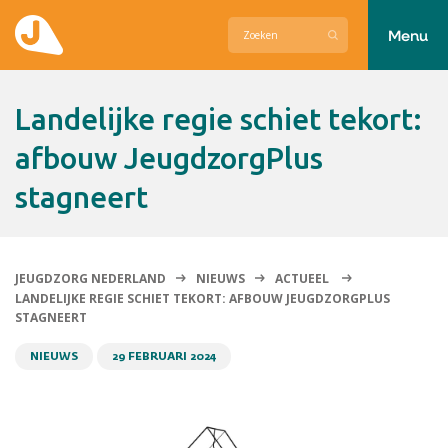
Menu
Actueel
Landelijke regie schiet tekort:
Hier zetten wij ons voor in
afbouw JeugdzorgPlus
stagneert
Over Jeugdzorg Nederland
Contact
JEUGDZORG NEDERLAND
NIEUWS
ACTUEEL
LANDELIJKE REGIE SCHIET TEKORT: AFBOUW JEUGDZORGPLUS
STAGNEERT
NIEUWS
29 FEBRUARI 2024