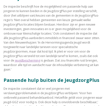
De inspectie beschrijft hoe de mogelijkheid om passende hulp aan
jongeren te kunnen bieden in de JeugdzorgPlus per instelling verschilt,
door (het uitblijven van) keuzes van de gemeenten in de JeugdzorgPlus-
regio’s: ‘Niet overal hebben gemeenten een keuze gemaakt welke
JeugdzorgPlus-locaties blijven bestaan. Hierdoor zijn er geen nieuwe
investeringen, geen innovaties en is er geen mogelijkheid voor de
ombouw naar kleinschalige locaties.’ Ook constateert de inspectie dat
álle JeugdzorgPlus-aanbieders inmiddels in financieel zwaar weer zitten.
Van den Nieuwenhuijzen: ‘In de Hervormingsagenda Jeugd wordt
toegewerkt naar landelijke tarieven voor specialistische
jeugdzorgvormen, maar dat kost tijd. Ik pleit er voor om voor de
JeugdzorgPlus versneld tot een landelijk tarief te komen, zoals dat ook
voor de
jeugdbescherming
is gedaan. Dat zou financiële rust brengen,
waardoor alle tijd en aandacht naar de inhoudelijke verbetering uit kan
gaan.’
Passende hulp buiten de JeugdzorgPlus
De inspectie constateert dat er veel jongeren met
verslavingsproblematiek in de JeugdzorgPlus verblijven: ‘Voor hen
ontbreekt passend behandelaanbod. Hetzelfde geldt voor jongeren waar
jeugd-GGZ voor nodig is. Ook deze hulp is onvoldoende beschikbaar,’