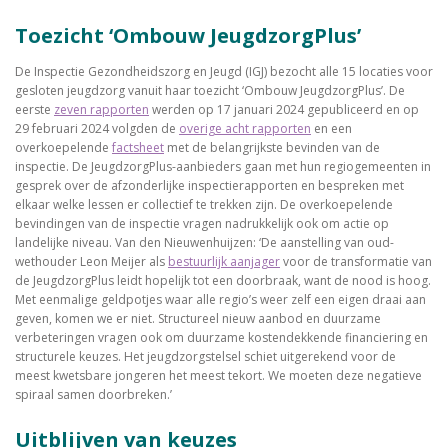
Toezicht ‘Ombouw JeugdzorgPlus’
De Inspectie Gezondheidszorg en Jeugd (IGJ) bezocht alle 15 locaties voor
gesloten jeugdzorg vanuit haar toezicht ‘Ombouw JeugdzorgPlus’. De
eerste
zeven rapporten
werden op 17 januari 2024 gepubliceerd en op
29 februari 2024 volgden de
overige acht rapporten
en een
overkoepelende
factsheet
met de belangrijkste bevinden van de
inspectie. De JeugdzorgPlus-aanbieders gaan met hun regiogemeenten in
gesprek over de afzonderlijke inspectierapporten en bespreken met
elkaar welke lessen er collectief te trekken zijn. De overkoepelende
bevindingen van de inspectie vragen nadrukkelijk ook om actie op
landelijke niveau. Van den Nieuwenhuijzen: ‘De aanstelling van oud-
wethouder Leon Meijer als
bestuurlijk aanjager
voor de transformatie van
de JeugdzorgPlus leidt hopelijk tot een doorbraak, want de nood is hoog.
Met eenmalige geldpotjes waar alle regio’s weer zelf een eigen draai aan
geven, komen we er niet. Structureel nieuw aanbod en duurzame
verbeteringen vragen ook om duurzame kostendekkende financiering en
structurele keuzes. Het jeugdzorgstelsel schiet uitgerekend voor de
meest kwetsbare jongeren het meest tekort. We moeten deze negatieve
spiraal samen doorbreken.’
Uitblijven van keuzes