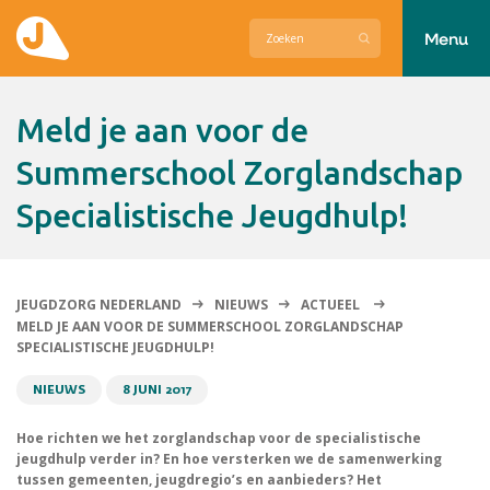
Menu
Actueel
Meld je aan voor de
Hier zetten wij ons voor in
Summerschool Zorglandschap
Specialistische Jeugdhulp!
Over Jeugdzorg Nederland
Contact
JEUGDZORG NEDERLAND
NIEUWS
ACTUEEL
MELD JE AAN VOOR DE SUMMERSCHOOL ZORGLANDSCHAP
SPECIALISTISCHE JEUGDHULP!
NIEUWS
8 JUNI 2017
Hoe richten we het zorglandschap voor de specialistische
jeugdhulp verder in? En hoe versterken we de samenwerking
tussen gemeenten, jeugdregio’s en aanbieders? Het