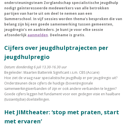
ondersteuningsteam Zorglandschap specialistische jeugdhulp
nodigt geïnteresseerde medewerkers van alle betrokken
partijen van harte uit om deel te nemen aan een
Summerschool. In vijf sessies worden thema’s besproken die van
belang zijn bij een goede samenwerking tussen gemeenten,
jeugdregio’s en aanbieders. Je kunt je voor elke sessie
afzonderlijk
aanmelden
. Deelname is gratis.
Cijfers over jeugdhulptrajecten per
jeugdhulpregio
Datum: donderdag 6 juli 13.30-16.30 uur
Begeleider: Maarten Batterink Significant i.s.m. CBS (Accare)
Hoe ziet de vraag naar specialistische jeugdhulp er per jeugdregio uit?
Ondersteunen deze cijfers de huidige (boven)regionale
samenwerkingsverbanden of zijn er ook andere verbanden te leggen?
Goede cijfers leggen het fundament voor een gedegen visie en haalbare
(tussentijdse) doelstellingen.
Het JIMtheater: ‘stop met praten, start
met ervaren’