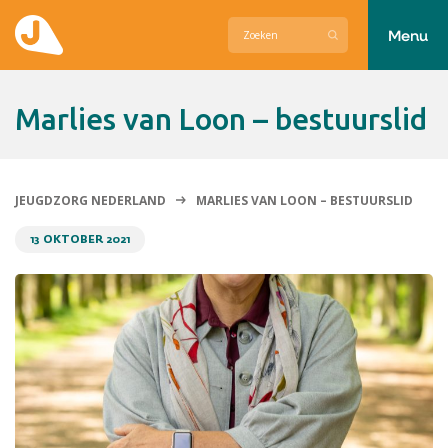
Menu
Actueel
Marlies van Loon – bestuurslid
Hier zetten wij ons voor in
Over Jeugdzorg Nederland
JEUGDZORG NEDERLAND
MARLIES VAN LOON – BESTUURSLID
Contact
13 OKTOBER 2021