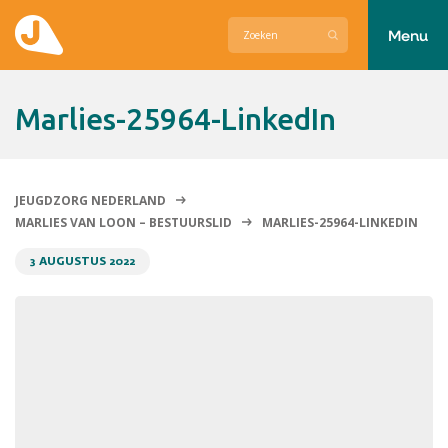
Menu
Actueel
Marlies-25964-LinkedIn
Hier zetten wij ons voor in
Over Jeugdzorg Nederland
JEUGDZORG NEDERLAND
MARLIES VAN LOON – BESTUURSLID
MARLIES-25964-LINKEDIN
Contact
3 AUGUSTUS 2022