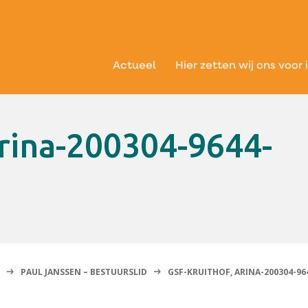
Actueel
Hier zetten wij ons voor 
PAUL JANSSEN – BESTUURSLID
GSF-KRUITHOF, ARINA-200304-96