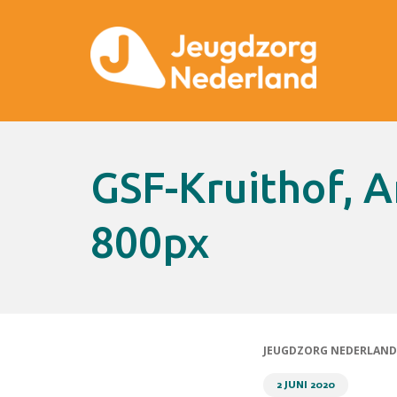
GSF-Kruithof, Arina-200304-9644-
800px
JEUGDZORG NEDERLAND
2 JUNI 2020