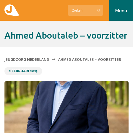
Menu
Actueel
Ahmed Aboutaleb – voorzitter
Hier zetten wij ons voor in
Over Jeugdzorg Nederland
JEUGDZORG NEDERLAND
AHMED ABOUTALEB – VOORZITTER
Contact
2 FEBRUARI 2023