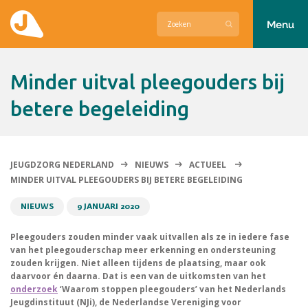
Menu
Actueel
Minder uitval pleegouders bij
Hier zetten wij ons voor in
betere begeleiding
Over Jeugdzorg Nederland
Contact
JEUGDZORG NEDERLAND
NIEUWS
ACTUEEL
MINDER UITVAL PLEEGOUDERS BIJ BETERE BEGELEIDING
NIEUWS
9 JANUARI 2020
Pleegouders zouden minder vaak uitvallen als ze in iedere fase
van het pleegouderschap meer erkenning en ondersteuning
zouden krijgen. Niet alleen tijdens de plaatsing, maar ook
daarvoor én daarna. Dat is een van de uitkomsten van het
onderzoek
‘Waarom stoppen pleegouders’ van het Nederlands
Jeugdinstituut (NJi), de Nederlandse Vereniging voor