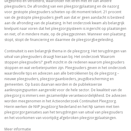
uitgebreid en verbeterd, waaronder het leren met en van andere
pleegouders. De afronding van een pleegzorgplaatsing en de nazorg
voor gestopte pleegouders schieten op dit moment tekort. 21 procent
van de gestopte pleegouders geeft aan dat er geen aandacht is besteed
aan de afronding van de plaatsing. In het onderzoek kwam als belangrijk
knelpunt naar voren dat het pleegzorgsysteem is ingericht op plaatsingen
en niet, of in mindere mate, op de pleeggezinnen. Wanneer een plaatsing
stopt, stopt de financiering en daarmee de pleegzorgbegeleiding.
Continuïteit is een belangrijk thema in de pleegzorg. Het terugdringen van
uitval van pleegouders draagt hieraan bij. Het onderzoek ‘Waarom
stoppen pleegouders?’ geeft inzicht in de redenen waarom pleegouders
stoppen en wat verbeterpunten zijn. Pleegouders geven in het onderzoek
waardevolle tips en adviezen aan alle betrokkenen bij de pleegzorg –
nieuwe pleegouders, pleegzorgaanbieders, jeugdbescherming en
gemeenten. Op basis daarvan worden in de publieksversie
aanknopingspunten aangereikt voor de hele sector. De kwaliteit van de
pleegzorg is immers een gezamenlijke verantwoordelijkheid. De adviezen
worden meegenomen in het Actieonderzoek Continuïteit Pleegzorg.
Hierin werken de NVP Jeugdzorg Nederland en het NJi samen met tien
pleegzorgorganisaties aan het terugdringen van uitval van pleegouders
en het voorkomen van voortijdig afgebroken pleegzorgplaatsingen.
Meer informatie