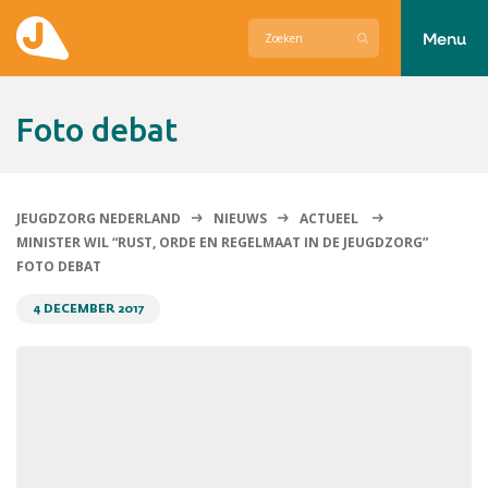
Menu
Actueel
foto debat
Hier zetten wij ons voor in
Over Jeugdzorg Nederland
JEUGDZORG NEDERLAND
NIEUWS
ACTUEEL
MINISTER WIL “RUST, ORDE EN REGELMAAT IN DE JEUGDZORG”
Contact
FOTO DEBAT
4 DECEMBER 2017