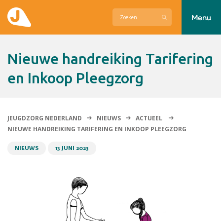
Menu
Actueel
Nieuwe handreiking Tarifering
Hier zetten wij ons voor in
en Inkoop Pleegzorg
Over Jeugdzorg Nederland
Contact
JEUGDZORG NEDERLAND
NIEUWS
ACTUEEL
NIEUWE HANDREIKING TARIFERING EN INKOOP PLEEGZORG
NIEUWS
13 JUNI 2023