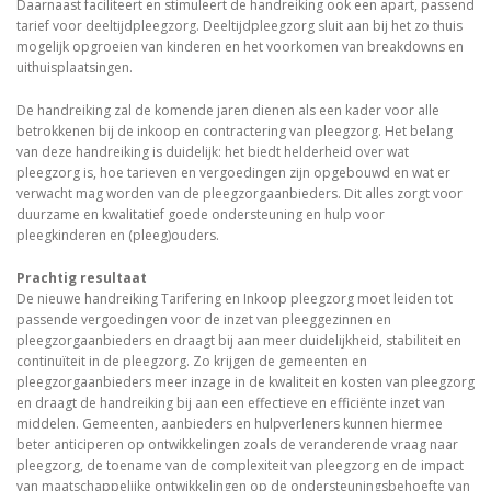
Daarnaast faciliteert en stimuleert de handreiking ook een apart, passend
tarief voor deeltijdpleegzorg. Deeltijdpleegzorg sluit aan bij het zo thuis
mogelijk opgroeien van kinderen en het voorkomen van breakdowns en
uithuisplaatsingen.
De handreiking zal de komende jaren dienen als een kader voor alle
betrokkenen bij de inkoop en contractering van pleegzorg. Het belang
van deze handreiking is duidelijk: het biedt helderheid over wat
pleegzorg is, hoe tarieven en vergoedingen zijn opgebouwd en wat er
verwacht mag worden van de pleegzorgaanbieders. Dit alles zorgt voor
duurzame en kwalitatief goede ondersteuning en hulp voor
pleegkinderen en (pleeg)ouders.
Prachtig resultaat
De nieuwe handreiking Tarifering en Inkoop pleegzorg moet leiden tot
passende vergoedingen voor de inzet van pleeggezinnen en
pleegzorgaanbieders en draagt bij aan meer duidelijkheid, stabiliteit en
continuïteit in de pleegzorg. Zo krijgen de gemeenten en
pleegzorgaanbieders meer inzage in de kwaliteit en kosten van pleegzorg
en draagt de handreiking bij aan een effectieve en efficiënte inzet van
middelen. Gemeenten, aanbieders en hulpverleners kunnen hiermee
beter anticiperen op ontwikkelingen zoals de veranderende vraag naar
pleegzorg, de toename van de complexiteit van pleegzorg en de impact
van maatschappelijke ontwikkelingen op de ondersteuningsbehoefte van