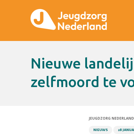
Nieuwe landelijke agenda om
zelfmoord te 
JEUGDZORG NEDERLAND
NIEUWS
28 JANUA