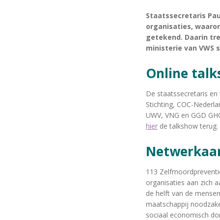
Staatssecretaris Pa
organisaties, waaro
getekend. Daarin tr
ministerie van VWS s
Online tal
De staatssecretaris e
Stichting, COC-Nederla
UWV, VNG en GGD GHOR 
hier
de talkshow terug.
Netwerka
113 Zelfmoordpreventie
organisaties aan zich 
de helft van de mensen 
maatschappij noodzakeli
sociaal economisch dom