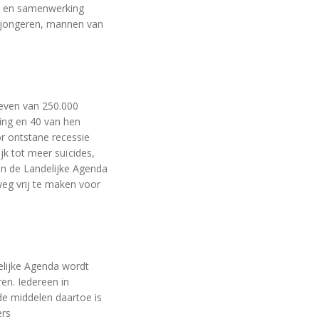
ol en samenwerking
n jongeren, mannen van
leven van 250.000
ing en 40 van hen
r ontstane recessie
jk tot meer suïcides,
an de Landelijke Agenda
eg vrij te maken voor
elijke Agenda wordt
en. Iedereen in
de middelen daartoe is
ers