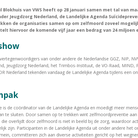
ul Blokhuis van VWS heef
t op 28 januari samen met tal van ma
nder Jeugdzorg Nederland, de Landelijke Agenda Suïcidepreve
ekken de organisaties samen op om zelfmoord zoveel mogelij
telt hiervoor de komende vijf jaar een bedrag van 24 miljoen 
kshow
n vertegenwoordigers van onder andere de Nederlandse GGZ, NIP, NV
nd, Jeugdzorg Nederland, het Trimbos-Instituut, de VO-Raad, MIND, 
Nederland tekenden vandaag de Landelijke Agenda tijdens een onli
anpak
 is de coördinator van de Landelijke Agenda en moedigt meer mense
aan te sluiten. Door samen op te trekken wint zelfmoordpreventie aan
die overlijdt door zelfmoord is niet in beeld bij de zorg, waardoor act
jk zijn. Participanten in de Landelijke Agenda uit onder andere het o
ein, committeren zich aan diverse activiteiten gericht op het wegn