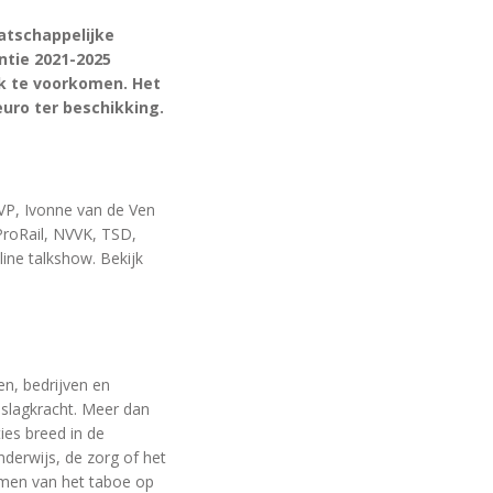
atschappelijke
ntie 2021-2025
k te voorkomen. Het
euro ter beschikking.
VP, Ivonne van de Ven
ProRail, NVVK, TSD,
ne talkshow. Bekijk
n, bedrijven en
 slagkracht. Meer dan
ies breed in de
nderwijs, de zorg of het
emen van het taboe op