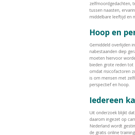
zelfmoordgedachten, tr
tussen naasten, ervari
middelbare leeftijd en
Hoop en pe
Gemiddeld overlijden i
nabestaanden diep ger
moeten hiervoor worden
bieden grote reden tot
omdat risicofactoren z
is om mensen met zelfm
perspectief en hoop.
Iedereen k
Uit onderzoek blijkt d
daarom ingezet op cam
Nederland wordt gestim
de gratis online traini