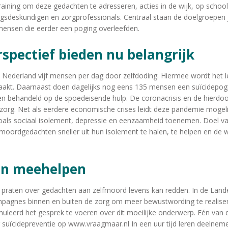
aining om deze gedachten te adresseren, acties in de wijk, op scho
ngsdeskundigen en zorgprofessionals. Centraal staan de doelgroepe
 mensen die eerder een poging overleefden.
rspectief bieden nu belangrijk
n Nederland vijf mensen per dag door zelfdoding. Hiermee wordt het 
aakt. Daarnaast doen dagelijks nog eens 135 mensen een suïcidepog
 behandeld op de spoedeisende hulp. De coronacrisis en de hierdoo
 zorg. Net als eerdere economische crises leidt deze pandemie mogeli
oals sociaal isolement, depressie en eenzaamheid toenemen. Doel v
oordgedachten sneller uit hun isolement te halen, te helpen en de w
an meehelpen
at praten over gedachten aan zelfmoord levens kan redden. In de Land
pagnes binnen en buiten de zorg om meer bewustwording te realiser
uleerd het gesprek te voeren over dit moeilijke onderwerp. Eén van 
ng suïcidepreventie op www.vraagmaar.nl In een uur tijd leren deelnem