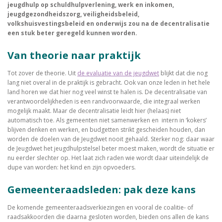
jeugdhulp op schuldhulpverlening, werk en inkomen,
jeugdgezondheidszorg, veiligheidsbeleid,
volkshuisvestingsbeleid en onderwijs zou na de decentralisatie
een stuk beter geregeld kunnen worden.
Van theorie naar praktijk
Tot zover de theorie. Uit
de evaluatie van de jeugdwet
blijkt dat die nog
lang niet overal in de praktijk is gebracht. Ook van onze leden in het hele
land horen we dat hier nog veel winst te halen is. De decentralisatie van
verantwoordelijkheden is een randvoorwaarde, die integraal werken
mogelijk maakt. Maar de decentralisatie leidt hier (helaas) niet
automatisch toe. Als gemeenten niet samenwerken en intern in ‘kokers’
blijven denken en werken, en budgetten strikt gescheiden houden, dan
worden de doelen van de Jeugdwet nooit gehaald. Sterker nog: daar waar
de Jeugdwet het jeugdhulpstelsel beter moest maken, wordt de situatie er
nu eerder slechter op. Het laat zich raden wie wordt daar uiteindelijk de
dupe van worden: het kind en zijn opvoeders.
Gemeenteraadsleden: pak deze kans
De komende gemeenteraadsverkiezingen en vooral de coalitie- of
raadsakkoorden die daarna gesloten worden, bieden ons allen de kans