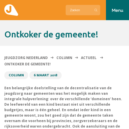
Menu
Actueel
Ontkoker de gemeente!
Hier zetten wij ons voor in
Over Jeugdzorg Nederland
JEUGDZORG NEDERLAND
COLUMN
ACTUEEL
ONTKOKER DE GEMEENTE!
Contact
COLUMN
6 MAART 2018
Een belangrijke doelstelling van de decentralisatie van de
jeugdzorg naar gemeenten was het mogelijk maken van
integrale hulpverlening: over de verschillende ‘domeinen’ heen.
De leefwereld van een kind bestaat niet uit verschillende
budgetjes, maar is één geheel. En omdat ieder kind in een
gemeente woont, zou het goed zijn dat de gemeente taken
overnam die voorheen bij provincies, zorgverzekeraars en de
rijksoverheid waren ondergebracht. Ook de aansluiting van de